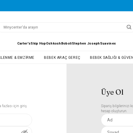
Carter's
Skip Hop
Oshkosh
Boboli
Stephen Joseph
Suavinex
SLENME & EMZIRME
BEBEK ARAÇ GEREÇ
BEBEK SAĞLIĞI & GÜVEN
Üye Ol
 fazlası için giriş
Sipariş bilgilerinizi
hesap oluşturun.