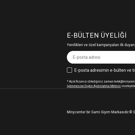
E-BÜLTEN ÜYELIĞI
Yenilikleri ve özel kampanyaları ilk duyan
E-posta adresimin e-bülten ve ti
* Açık Rızanızı dilediğiniz zaman kvkk@minycenter
İşlenmesine İlişkin Aydınlatma Metnini
inceleyebi
Minycenter bir Gami Giyim Markasıdır.
© G