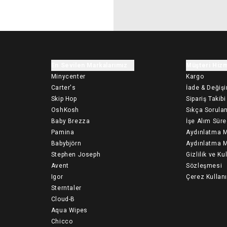
En Sevilen Markalarımız
Müşteri Hizm
Minycenter
Kargo
Carter's
İade & Değiş
Skip Hop
Sipariş Takibi
OshKosh
Sıkça Sorulan
Baby Brezza
İşe Alım Süre
Pamina
Aydınlatma M
Babybjörn
Aydınlatma M
Stephen Joseph
Gizlilik ve Ku
Avent
Sözleşmesi
Igor
Çerez Kullan
Sterntaler
Cloud-B
Aqua Wipes
Chicco