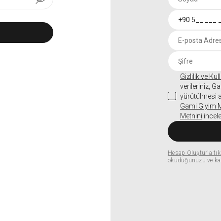
Gizlilik ve Ku
verileriniz, 
yürütülmesi ad
Gami Giyim Mü
Metnini
incele
Hesap Oluştur'a tıkl
okuduğunuzu ve kab