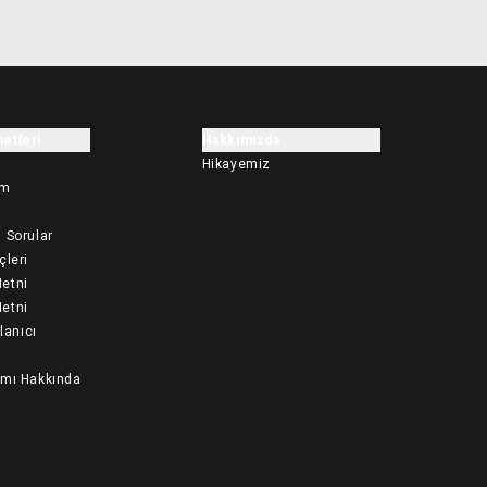
etleri
Hakkımızda
Hikayemiz
im
 Sorular
çleri
etni
etni
llanıcı
ımı Hakkında