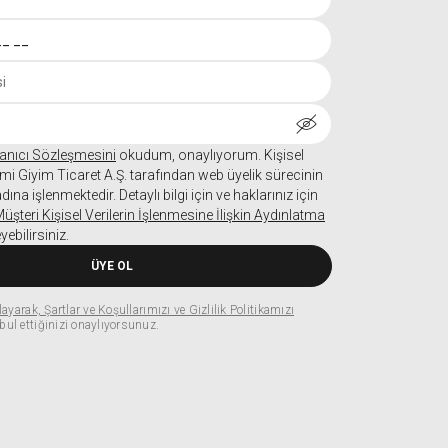
llanıcı Sözleşmesini
okudum, onaylıyorum. Kişisel
Gami Giyim Ticaret A.Ş. tarafından web üyelik sürecinin
ına işlenmektedir. Detaylı bilgi için ve haklarınız için
şteri Kişisel Verilerin İşlenmesine İlişkin Aydınlatma
yebilirsiniz.
ÜYE OL
ayarak, Şartlar ve Koşullarımızı ve Gizlilik Politikamızı
ul ettiğinizi onaylıyorsunuz.