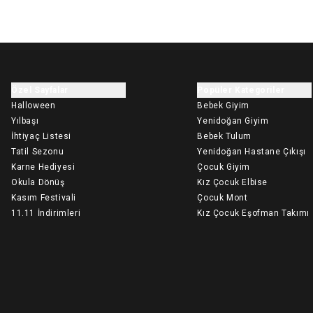
Özel Sayfalar
Popüler Kategoriler
Halloween
Bebek Giyim
Yılbaşı
Yenidoğan Giyim
İhtiyaç Listesi
Bebek Tulum
Tatil Sezonu
Yenidoğan Hastane Çıkışı
Karne Hediyesi
Çocuk Giyim
Okula Dönüş
Kız Çocuk Elbise
Kasım Festivali
Çocuk Mont
11.11 İndirimleri
Kız Çocuk Eşofman Takımı