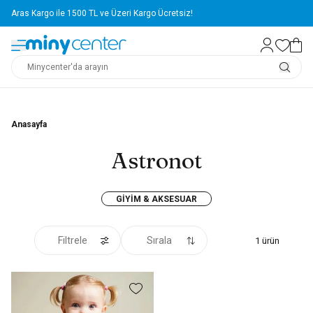
Aras Kargo ile 1500 TL ve Üzeri Kargo Ücretsiz!
Anasayfa
Astronot
GIYIM & AKSESUAR
Filtrele
Sırala
1
ürün