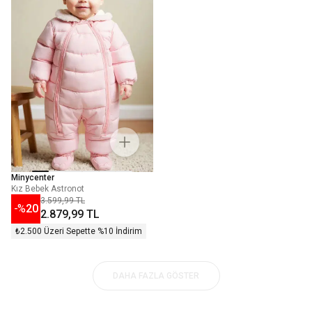
Minycenter
Kız Bebek Astronot
3.599,99 TL
-%
20
2.879,99 TL
₺2.500 Üzeri Sepette %10 İndirim
DAHA FAZLA GÖSTER