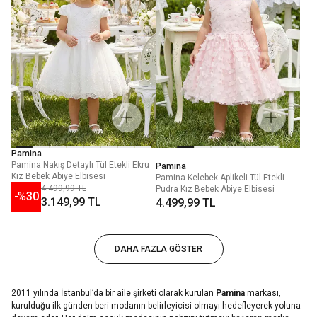
Pamina
Pamina Nakış Detaylı Tül Etekli Ekru
Pamina
Kız Bebek Abiye Elbisesi
Pamina Kelebek Aplikeli Tül Etekli
4.499,99 TL
Pudra Kız Bebek Abiye Elbisesi
-%
30
3.149,99 TL
4.499,99 TL
DAHA FAZLA GÖSTER
2011 yılında İstanbul’da bir aile şirketi olarak kurulan
Pamina
markası,
kurulduğu ilk günden beri modanın belirleyicisi olmayı hedefleyerek yoluna