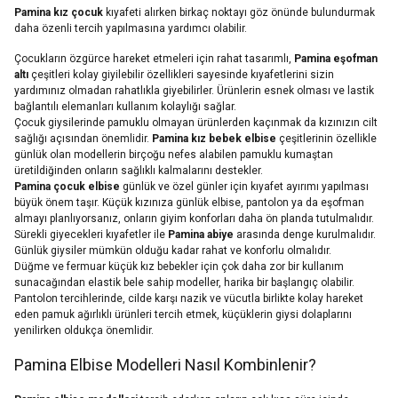
Pamina kız çocuk
kıyafeti alırken birkaç noktayı göz önünde bulundurmak
daha özenli tercih yapılmasına yardımcı olabilir.
Çocukların özgürce hareket etmeleri için rahat tasarımlı,
Pamina eşofman
altı
çeşitleri kolay giyilebilir özellikleri sayesinde kıyafetlerini sizin
yardımınız olmadan rahatlıkla giyebilirler. Ürünlerin esnek olması ve lastik
bağlantılı elemanları kullanım kolaylığı sağlar.
Çocuk giysilerinde pamuklu olmayan ürünlerden kaçınmak da kızınızın cilt
sağlığı açısından önemlidir.
Pamina kız bebek elbise
çeşitlerinin özellikle
günlük olan modellerin birçoğu nefes alabilen pamuklu kumaştan
üretildiğinden onların sağlıklı kalmalarını destekler.
Pamina çocuk elbise
günlük ve özel günler için kıyafet ayırımı yapılması
büyük önem taşır. Küçük kızınıza günlük elbise, pantolon ya da eşofman
almayı planlıyorsanız, onların giyim konforları daha ön planda tutulmalıdır.
Sürekli giyecekleri kıyafetler ile
Pamina abiye
arasında denge kurulmalıdır.
Günlük giysiler mümkün olduğu kadar rahat ve konforlu olmalıdır.
Düğme ve fermuar küçük kız bebekler için çok daha zor bir kullanım
sunacağından elastik bele sahip modeller, harika bir başlangıç olabilir.
Pantolon tercihlerinde, cilde karşı nazik ve vücutla birlikte kolay hareket
eden pamuk ağırlıklı ürünleri tercih etmek, küçüklerin giysi dolaplarını
yenilirken oldukça önemlidir.
Pamina Elbise Modelleri Nasıl Kombinlenir?