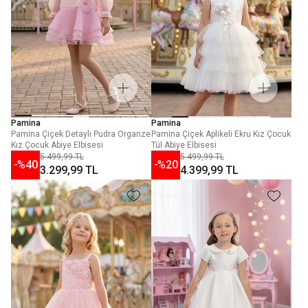
Pamina
Pamina
Pamina Çiçek Detaylı Pudra Organze
Pamina Çiçek Aplikeli Ekru Kız Çocuk
Kız Çocuk Abiye Elbisesi
Tül Abiye Elbisesi
5.499,99 TL
5.499,99 TL
-%
40
-%
20
3.299,99 TL
4.399,99 TL