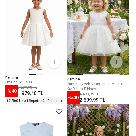
Pamina
Pamina
Kız Çocuk Elbise
Pamina Çiçek Nakışlı Tül Etekli Ekru
3.299,00 TL
Kız Bebek Elbisesi
-%
40
1.979,40 TL
4.499,99 TL
-%
40
2.699,99 TL
₺2.500 Üzeri Sepette %10 İndirim