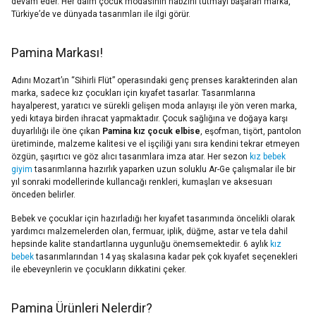
devam eder. Her daim çocuk modasının nabzını tutmayı başaran marka,
Türkiye’de ve dünyada tasarımları ile ilgi görür.
Pamina Markası!
Adını Mozart’ın “Sihirli Flüt” operasındaki genç prenses karakterinden alan
marka, sadece kız çocukları için kıyafet tasarlar. Tasarımlarına
hayalperest, yaratıcı ve sürekli gelişen moda anlayışı ile yön veren marka,
yedi kıtaya birden ihracat yapmaktadır. Çocuk sağlığına ve doğaya karşı
duyarlılığı ile öne çıkan
Pamina kız çocuk elbise
, eşofman, tişört, pantolon
üretiminde, malzeme kalitesi ve el işçiliği yanı sıra kendini tekrar etmeyen
özgün, şaşırtıcı ve göz alıcı tasarımlara imza atar. Her sezon
kız bebek
giyim
tasarımlarına hazırlık yaparken uzun soluklu Ar-Ge çalışmalar ile bir
yıl sonraki modellerinde kullancağı renkleri, kumaşları ve aksesuarı
önceden belirler.
Bebek ve çocuklar için hazırladığı her kıyafet tasarımında öncelikli olarak
yardımcı malzemelerden olan, fermuar, iplik, düğme, astar ve tela dahil
hepsinde kalite standartlarına uygunluğu önemsemektedir. 6 aylık
kız
bebek
tasarımlarından 14 yaş skalasına kadar pek çok kıyafet seçenekleri
ile ebeveynlerin ve çocukların dikkatini çeker.
Pamina Ürünleri Nelerdir?