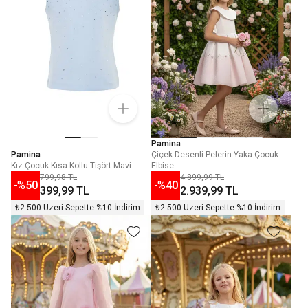
Pamina
Pamina
Çiçek Desenli Pelerin Yaka Çocuk
Kız Çocuk Kısa Kollu Tişört Mavi
Elbise
799,98 TL
4.899,99 TL
-%
50
-%
40
399,99 TL
2.939,99 TL
₺2.500 Üzeri Sepette %10 İndirim
₺2.500 Üzeri Sepette %10 İndirim