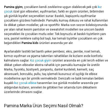
Pamina giyim
, çocukların kendi zevklerine uygun olabilecek pek çok
kız
çocuk
özel gün elbiseleri, eşofmanları, farklı ev giyim ürünleri, birbirinden
şık günlük kıyafet seçenekleri sunar. Baskılı, kapüşonlu eşofmanlar
çocukların gözdesi halindedir. Pamuklu kumaş dokusu ve rahat kullanımları
ile dikkat çeken modeller, şık ve sportiftir. Marka son sezon koleksiyonunda
yer alan rahat kesim pantolon ve sweatshirt modelleri ise unicorn baskılı
seçenekleri ile çocukları mutlu eder. Tek boynuzlu at baskılı tişörtlerin yanı
sıra, pastel renklere sahip bol taşlı, kar temalı tişörtler çocukların en çok
beğendikleri
Pamina kids
ürünleri arasında yer alır.
Ayarlanabilir lastikli bel bantlı şeker pembesi, ekru, pembe, noel temalı,
kırmızı eşofman ve pijama takımları rahatlıkları ile kızların evde konforlu
kalmalarını sağlar.
Kız çocuk giyim
ürünleri arasında en çok tercih edilen ve
dikkat çeken elbiseler ekstra rahatlık için pamuklu kumaşlar ile üretilir.
Marka, fiyonklu, büstiyerli, ponponlu, dantel kurdeleli, kemerli, saç
aksesuarlı, boncuklu, pullu, taş işlemeli kusursuz el işçiliği ile elbise
modellerine ayrı bir şirinlik vermektedir. Denizaltı ve balık temaları belden
kuşaklı
kız çocuk elbise
tasarımları ise günlük modeller arasında yer
aldığından kızların, anneleri ile gittikleri her ortamda tüm dikkatlerin
üzerlerinde olmasını sağlar.
Pamina Marka Ürün Seçimi Nasıl Olmalı?