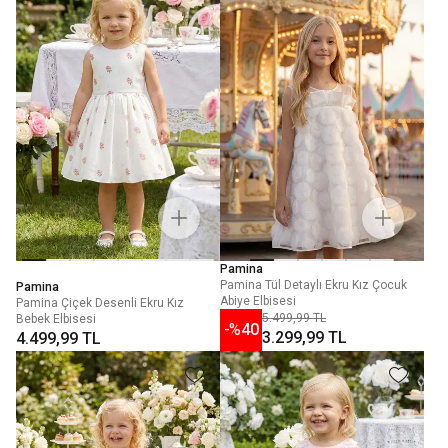
Pamina
Pamina Tül Detaylı Ekru Kız Çocuk
Pamina
Abiye Elbisesi
Pamina Çiçek Desenli Ekru Kız
5.499,99 TL
Bebek Elbisesi
-%
40
3.299,99 TL
4.499,99 TL