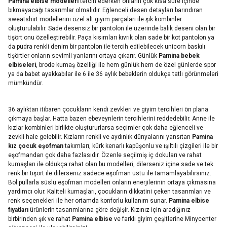
Pamina elbise modelleri
tercih ederken onların çok kısa süre içinde
bıkmayacağı tasarımlar olmalıdır. Eğlenceli desen detayları barındıran
sweatshirt modellerini özel alt giyim parçaları ile şık kombinler
oluşturulabilir. Sade desensiz bir pantolon ile üzerinde balık deseni olan bir
tişört onu özelleştirebilir. Paça kısımları kıvrık olan sade bir kot pantolon ya
da pudra renkli denim bir pantolon ile tercih edilebilecek unicorn baskılı
tişörtler onların sevimli yanlarını ortaya çıkarır. Günlük
Pamina bebek
elbiseleri
, brode kumaş özelliği ile hem günlük hem de özel günlerde spor
ya da babet ayakkabılar ile 6 ile 36 aylık bebeklerin oldukça tatlı görünmeleri
mümkündür.
36 aylıktan itibaren çocukların kendi zevkleri ve giyim tercihleri ön plana
çıkmaya başlar. Hatta bazen ebeveynlerin tercihlerini reddedebilir. Anne ile
kızlar kombinleri birlikte oluştururlarsa seçimler çok daha eğlenceli ve
zevkli hale gelebilir. Kızların renkli ve aydınlık dünyalarını yansıtan
Pamina
kız çocuk eşofman
takımları, kürk kenarlı kapüşonlu ve ışıltılı çizgileri ile bir
eşofmandan çok daha fazlasıdır. Özenle seçilmiş iç dokuları ve rahat
kumaşları ile oldukça rahat olan bu modelleri, dilerseniz içine sade ve tek
renk bir tişört ile dilerseniz sadece eşofman üstü ile tamamlayabilirsiniz.
Bol pullarla süslü eşofman modelleri onların enerjilerinin ortaya çıkmasına
yardımcı olur. Kaliteli kumaşları, çocukların dikkatini çeken tasarımları ve
renk seçenekleri ile her ortamda konforlu kullanım sunar.
Pamina elbise
fiyatları
ürünlerin tasarımlarına göre değişir. Kızınız için aradığınız
birbirinden şık ve rahat
Pamina elbise
ve farklı giyim çeşitlerine Minycenter