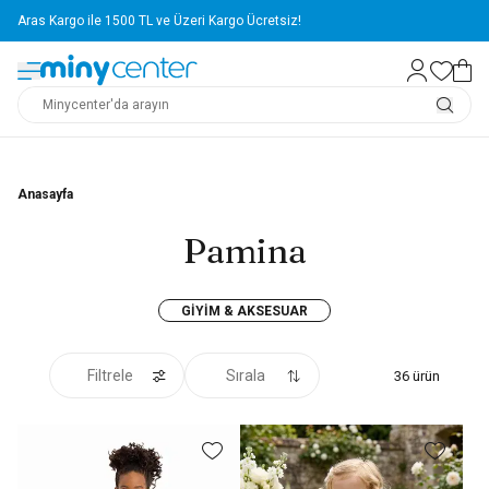
Yapı Kredi Kartlarına Vade Farksız 4 Taksit Avantajı!
Anasayfa
Pamina
GIYIM & AKSESUAR
Filtrele
Sırala
36
ürün