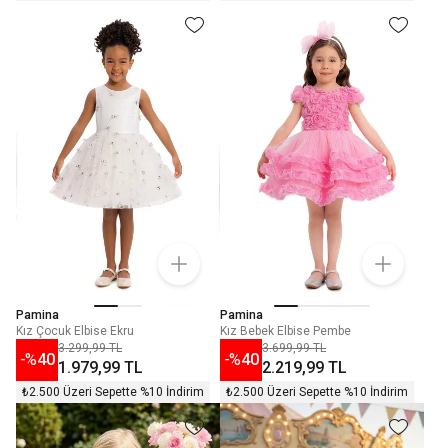
Pamina
Pamina
Kız Çocuk Elbise Ekru
Kız Bebek Elbise Pembe
3.299,99 TL
3.699,99 TL
-%
40
-%
40
1.979,99 TL
2.219,99 TL
₺2.500 Üzeri Sepette %10 İndirim
₺2.500 Üzeri Sepette %10 İndirim