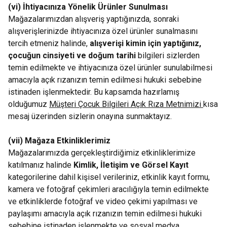
(vi) İhtiyacınıza Yönelik Ürünler Sunulması
Mağazalarımızdan alışveriş yaptığınızda, sonraki
alışverişlerinizde ihtiyacınıza özel ürünler sunalmasını
tercih etmeniz halinde,
alışverişi kimin için yaptığınız,
çocuğun cinsiyeti ve doğum tarihi
bilgileri sizlerden
temin edilmekte ve ihtiyacınıza özel ürünler sunulabilmesi
amacıyla açık rızanızın temin edilmesi hukuki sebebine
istinaden işlenmektedir. Bu kapsamda hazırlamış
olduğumuz
Müşteri Çocuk Bilgileri Açık Rıza Metnimizi
kısa
mesaj üzerinden sizlerin onayına sunmaktayız.
(vii) Mağaza Etkinliklerimiz
Mağazalarımızda gerçekleştirdiğimiz etkinliklerimize
katılmanız halinde
Kimlik, İletişim ve Görsel Kayıt
kategorilerine dahil kişisel verileriniz, etkinlik kayıt formu,
kamera ve fotoğraf çekimleri aracılığıyla temin edilmekte
ve etkinliklerde fotoğraf ve video çekimi yapılması ve
paylaşımı amacıyla açık rızanızın temin edilmesi hukuki
sebebine istinaden işlenmekte ve sosyal medya