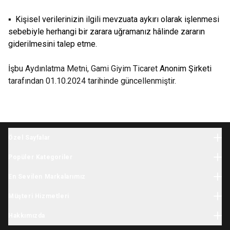
▪ Kişisel verilerinizin ilgili mevzuata aykırı olarak işlenmesi
sebebiyle herhangi bir zarara uğramanız hâlinde zararın
giderilmesini talep etme.
İşbu Aydınlatma Metni, Gami Giyim Ticaret
Anonim Şirketi
tarafından 01.10.2024 tarihinde güncellenmiştir.
Özel Sayfalar
Halloween
Popüler Kategoriler
Yılbaşı
Bebek Giyim
İhtiyaç Listesi
En Sevilen Markalarımız
Yenidoğan Giyim
Tatil Sezonu
Minycenter
Bebek Tulum
Müşteri Hizmetleri
Karne Hediyesi
Carter's
Yenidoğan Hastane Çıkışı
Okula Dönüş
Kargo
Skip Hop
Hakkımızda
Çocuk Giyim
Kasım Festivali
İade & Değişim
OshKosh
Kız Çocuk Elbise