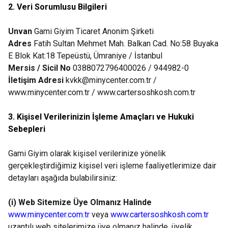
2. Veri Sorumlusu Bilgileri
Unvan
Gami Giyim Ticaret Anonim Şirketi
Adres
Fatih Sultan Mehmet Mah. Balkan Cad. No:58 Buyaka
E Blok Kat:18 Tepeüstü, Ümraniye / İstanbul
Mersis / Sicil No
0388072796400026 / 944982-0
İletişim Adresi
kvkk@minycenter.com.tr /
www.minycenter.com.tr / www.cartersoshkosh.com.tr
3. Kişisel Verilerinizin İşleme Amaçları ve Hukuki
Sebepleri
Gami Giyim olarak kişisel verilerinize yönelik
gerçekleştirdiğimiz kişisel veri işleme faaliyetlerimize dair
detayları aşağıda bulabilirsiniz:
(i) Web Sitemize Üye Olmanız Halinde
www.minycenter.com.tr
veya
www.cartersoshkosh.com.tr
uzantılı web sitelerimize üye olmanız halinde, üyelik