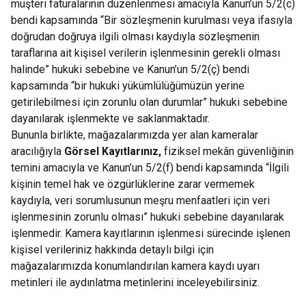
müşteri faturalarının düzenlenmesi amacıyla Kanun’un 5/2(c)
bendi kapsamında “Bir sözleşmenin kurulması veya ifasıyla
doğrudan doğruya ilgili olması kaydıyla sözleşmenin
taraflarına ait kişisel verilerin işlenmesinin gerekli olması
halinde” hukuki sebebine ve Kanun’un 5/2(ç) bendi
kapsamında “bir hukuki yükümlülüğümüzün yerine
getirilebilmesi için zorunlu olan durumlar” hukuki sebebine
dayanılarak işlenmekte ve saklanmaktadır.
Bununla birlikte, mağazalarımızda yer alan kameralar
aracılığıyla
Görsel Kayıtlarınız,
fiziksel mekân güvenliğinin
temini amacıyla ve Kanun’un 5/2(f) bendi kapsamında “İlgili
kişinin temel hak ve özgürlüklerine zarar vermemek
kaydıyla, veri sorumlusunun meşru menfaatleri için veri
işlenmesinin zorunlu olması” hukuki sebebine dayanılarak
işlenmedir. Kamera kayıtlarının işlenmesi sürecinde işlenen
kişisel verileriniz hakkında detaylı bilgi için
mağazalarımızda konumlandırılan kamera kaydı uyarı
metinleri ile aydınlatma metinlerini inceleyebilirsiniz.