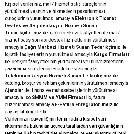
Kişisel verileriniz, mal / hizmet satış süreçlerinin
yürütülmesi ve ürün ve hizmetlerin pazarlanması
süreçlerinin yürütülmesi amacıyla
Elektronik Ticaret
Destek ve Segmentasyon Hizmeti Sunan
Tedarikçilerimiz
ile, çağrı merkezi faaliyetleri ile mal /
hizmet satış sonrası destek hizmetlerinin yürütülmesi
amacıyla
Çağrı Merkezi Hizmeti Sunan Tedarikçimiz
ile
lojistik faaliyetlerinin yürütülmesi amacıyla
Kargo Firmaları
ile, iletişim faaliyetlerinin yürütülmesi ve ürün/hizmetlerin
pazarlama süreçlerinin yürütülmesi amacıyla
Telekomünikasyon Hizmeti Sunan Tedarikçimiz
ile,
katalog, broşür ve reklam çekimlerinin yürütülmesi amacıyla
Ajanslar
ile, finans ve muhasebe işlerinin yürütülmesi
amacıyla ise
SMMM ve YMM Firması
ile, fatura
düzenlenmesi amacıyla
E-Fatura Entegratörümüz
ile
paylaşılabilmektedir.
Verilerinizin güvenliğinin temini adına kişisel veri
aktarımında bulunulan üçüncü taraflardan veri güvenliğinin
teminine ilişkin taahhütler alınmakta ve veri aktarımı güvenli