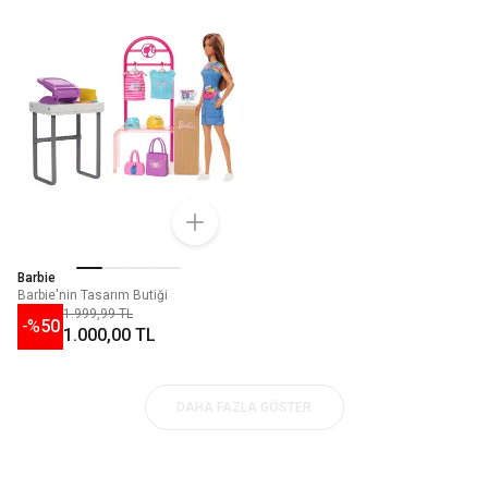
Barbie
Barbie'nin Tasarım Butiği
1.999,99 TL
-%
50
1.000,00 TL
DAHA FAZLA GÖSTER