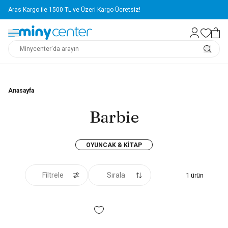
Aras Kargo ile 1500 TL ve Üzeri Kargo Ücretsiz!
Anasayfa
Barbie
OYUNCAK & KITAP
Filtrele
Sırala
1
ürün