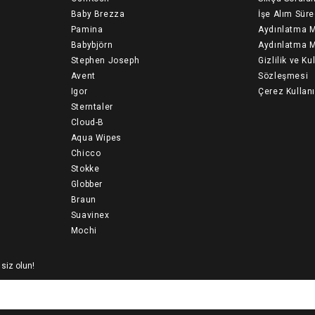
Baby Brezza
İşe Alım Süre
Pamina
Aydınlatma M
Babybjörn
Aydınlatma M
Stephen Joseph
Gizlilik ve Ku
Avent
Sözleşmesi
Igor
Çerez Kullan
Sterntaler
Cloud-B
Aqua Wipes
Chicco
Stokke
Globber
Braun
Suavinex
Mochi
 siz olun!