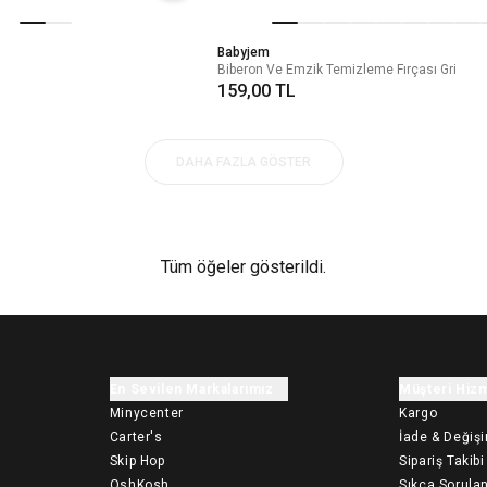
Babyjem
Biberon Ve Emzik Temizleme Fırçası Gri
159,00 TL
DAHA FAZLA GÖSTER
Tüm öğeler gösterildi.
En Sevilen Markalarımız
Müşteri Hizm
Minycenter
Kargo
Carter's
İade & Değiş
Skip Hop
Sipariş Takibi
OshKosh
Sıkça Sorulan