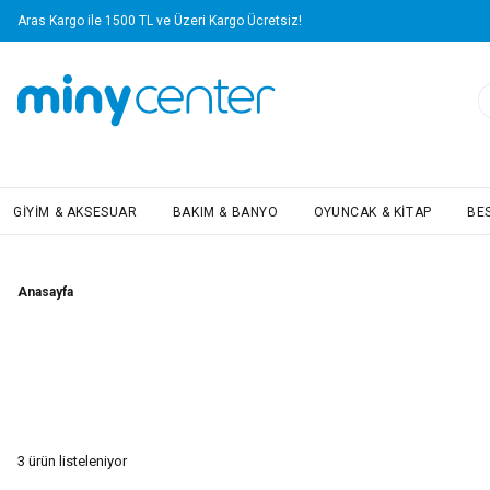
Aras Kargo ile 1500 TL ve Üzeri Kargo Ücretsiz!
GIYIM & AKSESUAR
BAKIM & BANYO
OYUNCAK & KITAP
BE
Anasayfa
3
ürün listeleniyor