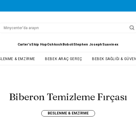
Carter's
Skip Hop
Oshkosh
Boboli
Stephen Joseph
Suavinex
SLENME & EMZIRME
BEBEK ARAÇ GEREÇ
BEBEK SAĞLIĞI & GÜVEN
Biberon Temizleme Fırçası
BESLENME & EMZIRME