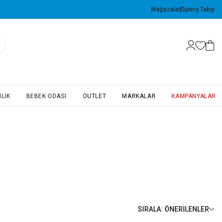
Mağazalar
Sipariş Takip
LIK
BEBEK ODASI
OUTLET
MARKALAR
KAMPANYALAR
SIRALA
:
ÖNERILENLER