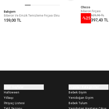
Chicco
Biberon Fırçası
Babyjem
529,90 TL
Biberon Ve Emzik Temizleme Fırçası Ekru
-%
25
397,43 TL
159,00 TL
Özel Sayfalar
Popüler Kategoriler
Halloween
Bebek Giyim
Yılbaşı
Yenidoğan Giyim
İhtiyaç Listesi
Bebek Tulum
Tatil Sezonu
Yenidoğan Hastane Çıkışı