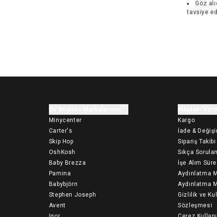
Göz alı
tavsiye ed
En Sevilen Markalarımız
Müşteri Hizm
Minycenter
Kargo
Carter's
İade & Değiş
Skip Hop
Sipariş Takibi
OshKosh
Sıkça Sorulan
Baby Brezza
İşe Alım Süre
Pamina
Aydınlatma M
Babybjörn
Aydınlatma M
Stephen Joseph
Gizlilik ve Ku
Avent
Sözleşmesi
Igor
Çerez Kullan