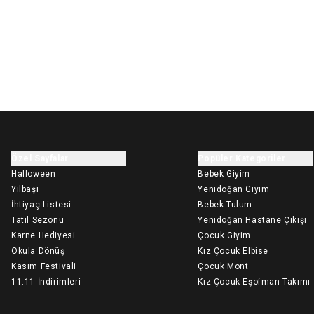
Özel Sayfalar
Popüler Kategoriler
Halloween
Bebek Giyim
Yılbaşı
Yenidoğan Giyim
İhtiyaç Listesi
Bebek Tulum
Tatil Sezonu
Yenidoğan Hastane Çıkışı
Karne Hediyesi
Çocuk Giyim
Okula Dönüş
Kız Çocuk Elbise
Kasım Festivali
Çocuk Mont
11.11 İndirimleri
Kız Çocuk Eşofman Takımı