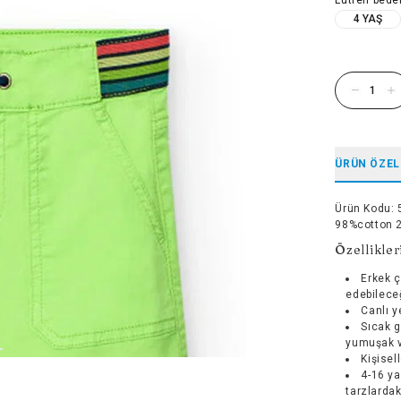
4 YAŞ
ÜRÜN ÖZEL
Ürün Kodu
:
98%cotton 
Özellikler
Erkek ç
edebilece
Canlı y
Sıcak 
yumuşak v
Kişisel
4-16 ya
tarzlardak