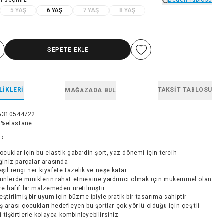
5 YAŞ
6 YAŞ
7 YAŞ
8 YAŞ
SEPETE EKLE
LIKLERI
TAKSIT TABLOSU
MAĞAZADA BUL
5310544722
2%elastane
i:
ocuklar için bu elastik gabardin şort, yaz dönemi için tercih
ğiniz parçalar arasında
eşil rengi her kıyafete tazelik ve neşe katar
günlerde miniklerin rahat etmesine yardımcı olmak için mükemmel olan
e hafif bir malzemeden üretilmiştir
leştirilmiş bir uyum için büzme ipiyle pratik bir tasarıma sahiptir
ş arası çocukları hedefleyen bu şortlar çok yönlü olduğu için çeşitli
i tişörtlerle kolayca kombinleyebilirsiniz