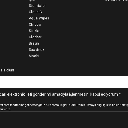
Sterntaler
Cloud-B
Aqua Wipes
Chicco
Stokke
Globber
Braun
Suavinex
Mochi
 siz olun!
cari elektronik ileti gönderimi amacıyla işlenmesini kabul ediyorum *
.com.tr adresine göndereceğiniz bir eposta ile geri alabilirsiniz. Detaylı bilgi için ve haklarınız
lirsiniz.