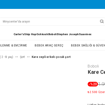
Carter's
Skip Hop
Oshkosh
Boboli
Stephen Joseph
Suavinex
SLENME & EMZIRME
BEBEK ARAÇ GEREÇ
BEBEK SAĞLIĞI & GÜVEN
 2 - 8 yaş)
Şort
Kare cepli erkek çocuk şort
>>
>>
Boboli
Kare C
1.9
-%
20
₺2.500 Üzer
Lütfen
bede