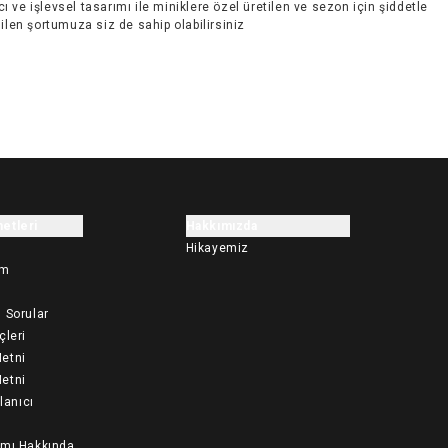
cı ve işlevsel tasarımı ile miniklere özel üretilen ve sezon için şiddetle
ilen şortumuza siz de sahip olabilirsiniz
etleri
Hakkımızda
Hikayemiz
im
 Sorular
çleri
etni
etni
llanıcı
ımı Hakkında