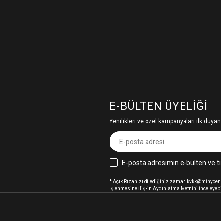
E-BÜLTEN ÜYELIĞI
Yenilikleri ve özel kampanyaları ilk duyan
E-posta adresimin e-bülten ve ti
* Açık Rızanızı dilediğiniz zaman kvkk@minycenter
İşlenmesine İlişkin Aydınlatma Metnini
inceleyebi