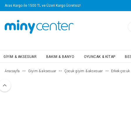
Aras Kargo ile 1500 TL ve Üzeri Kargo Ücretsiz!
GIYIM & AKSESUAR
BAKIM & BANYO
OYUNCAK & KITAP
BE
Anasayfa
Giyim & aksesuar
Çocuk giyim & aksesuar
Erkek çocuk (
>>
>>
>>