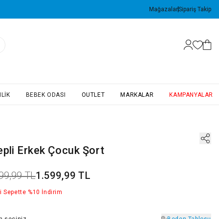
Mağazalar
Sipariş Takip
LIK
BEBEK ODASI
OUTLET
MARKALAR
KAMPANYALAR
epli Erkek Çocuk Şort
99,99 TL
1.599,99 TL
i Sepette %10 İndirim
n
seçiniz
Beden Tablosu