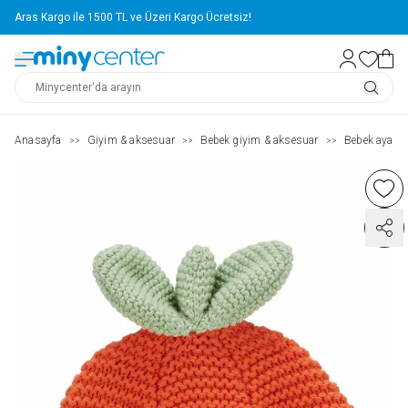
Aras Kargo ile 1500 TL ve Üzeri Kargo Ücretsiz!
Anasayfa
Giyim & aksesuar
Bebek giyim & aksesuar
Bebek ayakka
>>
>>
>>