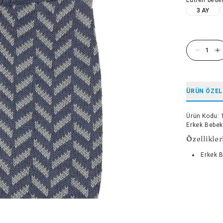
3 AY
ÜRÜN ÖZEL
Ürün Kodu
:
Erkek Bebek
Özellikler
Erkek 