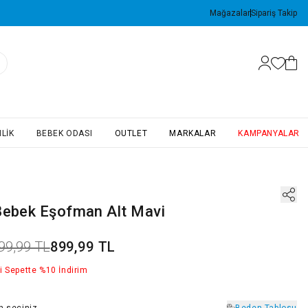
Mağazalar
Sipariş Takip
LIK
BEBEK ODASI
OUTLET
MARKALAR
KAMPANYALAR
Bebek Eşofman Alt Mavi
99,99 TL
899,99 TL
i Sepette %10 İndirim
n
seçiniz
Beden Tablosu