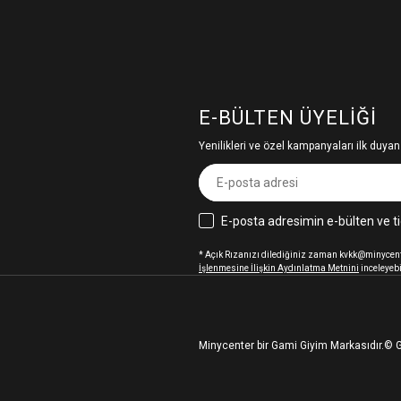
E-BÜLTEN ÜYELIĞI
Yenilikleri ve özel kampanyaları ilk duyan
E-posta adresimin e-bülten ve ti
* Açık Rızanızı dilediğiniz zaman kvkk@minycenter
İşlenmesine İlişkin Aydınlatma Metnini
inceleyebi
Minycenter bir Gami Giyim Markasıdır.
© G