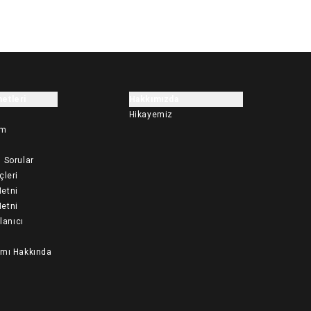
etleri
Hakkımızda
Hikayemiz
im
 Sorular
çleri
etni
etni
llanıcı
ımı Hakkında