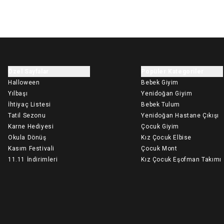
Özel Sayfalar
Popüler Kategoriler
Halloween
Bebek Giyim
Yılbaşı
Yenidoğan Giyim
İhtiyaç Listesi
Bebek Tulum
Tatil Sezonu
Yenidoğan Hastane Çıkışı
Karne Hediyesi
Çocuk Giyim
Okula Dönüş
Kız Çocuk Elbise
Kasım Festivali
Çocuk Mont
11.11 İndirimleri
Kız Çocuk Eşofman Takımı