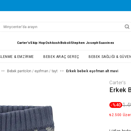
Carter's
Skip Hop
Oshkosh
Boboli
Stephen Joseph
Suavinex
SLENME & EMZIRME
BEBEK ARAÇ GEREÇ
BEBEK SAĞLIĞI & GÜVEN
Bebek pantolon / eşofman / tayt
Erkek bebek eşofman alt mavi
>>
>>
Carter's
Erkek 
1.4
-%
40
₺2.500 Üzer
Lütfen
bede