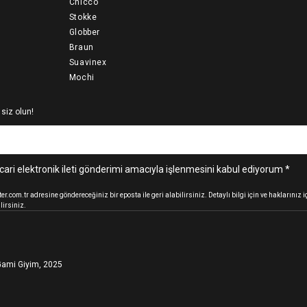
Chicco
Stokke
Globber
Braun
Suavinex
Mochi
 siz olun!
cari elektronik ileti gönderimi amacıyla işlenmesini kabul ediyorum *
.com.tr adresine göndereceğiniz bir eposta ile geri alabilirsiniz. Detaylı bilgi için ve haklarınız
lirsiniz.
ami Giyim, 2025