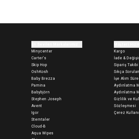
En Sevilen Markalarımız
Müşteri Hizm
Minycenter
Kargo
Carter's
İade & Değiş
Skip Hop
Sipariş Takibi
OshKosh
Sıkça Sorulan
Baby Brezza
İşe Alım Süre
Pamina
Aydınlatma M
Babybjörn
Aydınlatma M
Stephen Joseph
Gizlilik ve Ku
Avent
Sözleşmesi
Igor
Çerez Kullan
Sterntaler
Cloud-B
Aqua Wipes