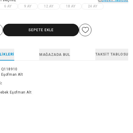
6 AY
9 AY
12 AY
18 AY
24 AY
SEPETE EKLE
LIKLERI
TAKSIT TABLOSU
MAĞAZADA BUL
1Q118910
 Eşofman Alt
i:
Bebek Eşofman Alt