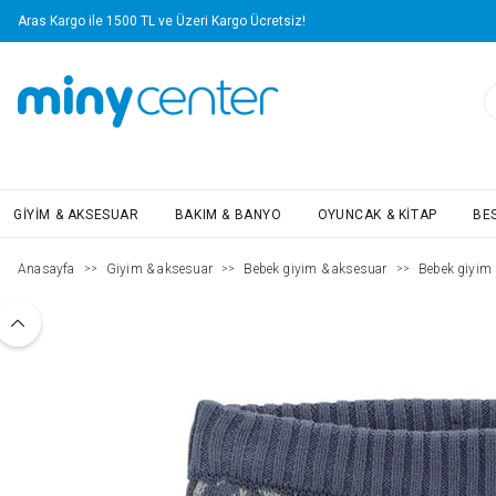
Aras Kargo ile 1500 TL ve Üzeri Kargo Ücretsiz!
GIYIM & AKSESUAR
BAKIM & BANYO
OYUNCAK & KITAP
BE
Anasayfa
Giyim & aksesuar
Bebek giyim & aksesuar
Bebek giyim
>>
>>
>>