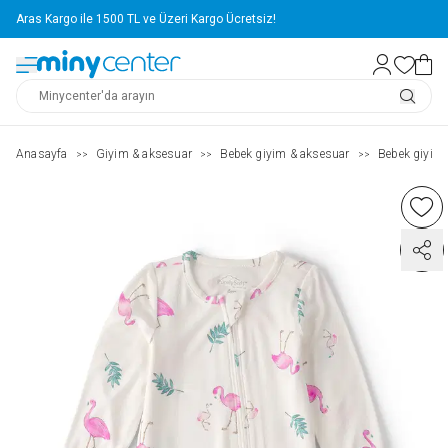
Aras Kargo ile 1500 TL ve Üzeri Kargo Ücretsiz!
Anasayfa
Giyim & aksesuar
Bebek giyim & aksesuar
Bebek giyim
>>
>>
>>