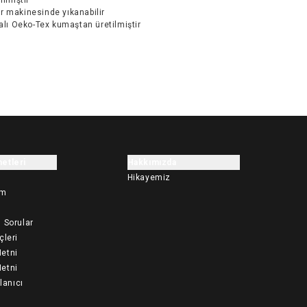
r makinesinde yıkanabilir
kalı Oeko-Tex kumaştan üretilmiştir
etleri
Hakkımızda
Hikayemiz
im
 Sorular
çleri
etni
etni
llanıcı