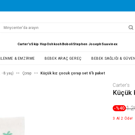
Carter's
Skip Hop
Oshkosh
Boboli
Stephen Joseph
Suavinex
SLENME & EMZIRME
BEBEK ARAÇ GEREÇ
BEBEK SAĞLIĞI & GÜVEN
 - 8 yaş)
Çorap
Küçük kız çocuk çorap set 6'lı paket
>>
>>
Carter's
Küçük 
1.2
-%
40
3 Al 2 Öde!