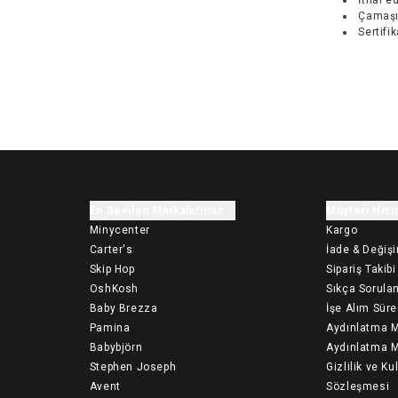
Çamaşı
Sertifi
En Sevilen Markalarımız
Müşteri Hizm
Minycenter
Kargo
Carter's
İade & Değiş
Skip Hop
Sipariş Takibi
OshKosh
Sıkça Sorulan
Baby Brezza
İşe Alım Süre
Pamina
Aydınlatma M
Babybjörn
Aydınlatma M
Stephen Joseph
Gizlilik ve Ku
Avent
Sözleşmesi