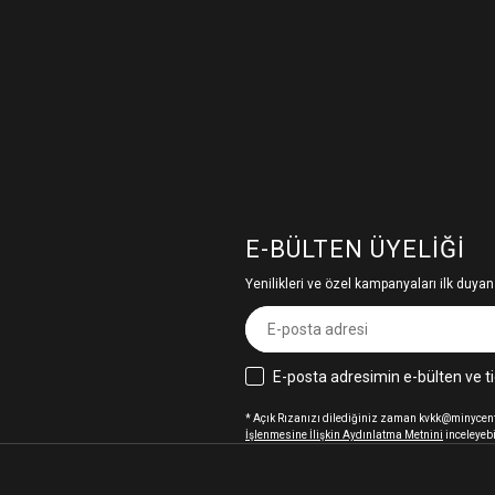
E-BÜLTEN ÜYELIĞI
Yenilikleri ve özel kampanyaları ilk duyan
E-posta adresimin e-bülten ve ti
* Açık Rızanızı dilediğiniz zaman kvkk@minycenter
İşlenmesine İlişkin Aydınlatma Metnini
inceleyebi