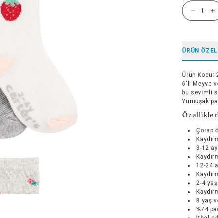
ÜRÜN ÖZEL
Ürün Kodu
:
6'lı Meyve 
bu sevimli s
Yumuşak pam
Özellikler
Çorap ö
Kaydırm
3-12 ay
Kaydırm
12-24 a
Kaydırm
2-4 yaş
Kaydırm
8 yaş v
%74 pa
İthal ed