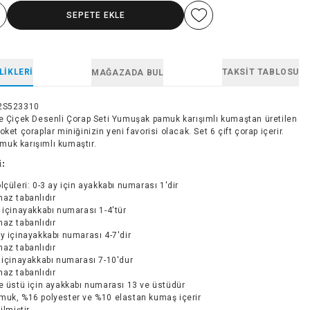
SEPETE EKLE
LIKLERI
TAKSIT TABLOSU
MAĞAZADA BUL
2S523310
ve Çiçek Desenli Çorap Seti Yumuşak pamuk karışımlı kumaştan üretilen
oket çoraplar miniğinizin yeni favorisi olacak. Set 6 çift çorap içerir.
uk karışımlı kumaştır.
i:
lçüleri: 0-3 ay için ayakkabı numarası 1'dir
az tabanlıdır
 içinayakkabı numarası 1-4'tür
az tabanlıdır
y içinayakkabı numarası 4-7'dir
az tabanlıdır
 içinayakkabı numarası 7-10'dur
az tabanlıdır
e üstü için ayakkabı numarası 13 ve üstüdür
muk, %16 polyester ve %10 elastan kumaş içerir
ilmiştir