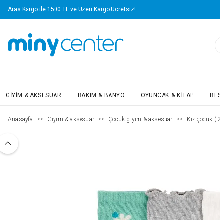
Aras Kargo ile 1500 TL ve Üzeri Kargo Ücretsiz!
GIYIM & AKSESUAR
BAKIM & BANYO
OYUNCAK & KITAP
BE
Anasayfa
Giyim & aksesuar
Çocuk giyim & aksesuar
Kız çocuk ( 2
>>
>>
>>