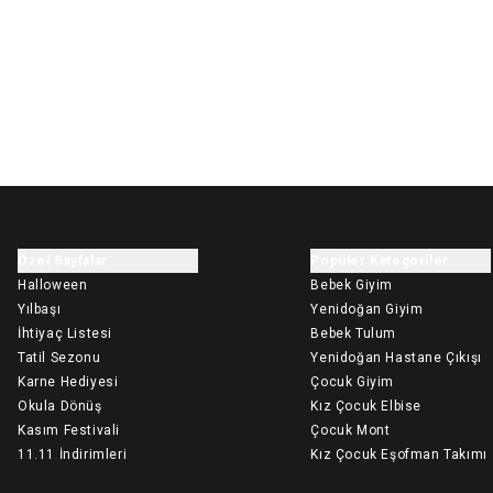
Özel Sayfalar
Popüler Kategoriler
Halloween
Bebek Giyim
Yılbaşı
Yenidoğan Giyim
İhtiyaç Listesi
Bebek Tulum
Tatil Sezonu
Yenidoğan Hastane Çıkışı
Karne Hediyesi
Çocuk Giyim
Okula Dönüş
Kız Çocuk Elbise
Kasım Festivali
Çocuk Mont
11.11 İndirimleri
Kız Çocuk Eşofman Takımı