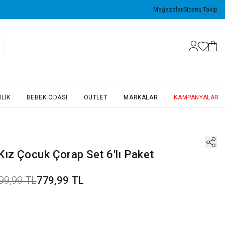
Mağazalar
Sipariş Takip
LIK
BEBEK ODASI
OUTLET
MARKALAR
KAMPANYALAR
Kız Çocuk Çorap Set 6'lı Paket
99,99 TL
779,99 TL