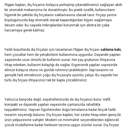
Flipper kapları, diş fırçanızı kolayca yerleştirip çıkarabilmenizi sağlayan akıllı
bir otomatik mekanizma ile donatılmıştır. Bu pratik özellik, kullanıcıların
hijyenik bir şekilde diş fırçalarını saklamasına olanak tanır. Fırçayı yerine
koyduğunuzda kap otomatik olarak kapandığından hijyen sağlamaya
devam eder. Bu sayede mikroplardan korunmak için ekstra bir çaba
harcamaya gerek kalmaz.
Farklı boyutlarda diş fırçaları için tasarlanan Flipper diş fırçası
saklama kabı
,
hem çocuklar hem de yetişkinlerin kullanımına uygundur. Dayanıklı yapıları
sayesinde uzun ömürlü bir kullanım sunar. Her yaş grubunun ihtiyacına
hitap ederken, kullanım kolaylığı da sağlar. Ergonomik yapıları sayesinde
elinize kolayca oturur ve günlük rutininizi pratikleştirir. Sap tasarımı ve
genişlik fark etmeksizin çoğu diş fırçasıyla uyumlu çalışır. Bu sayede her
türlü diş fırçası ihtiyacınızı tek bir kapla çözebilirsiniz.
Yalnızca banyoda değil, seyahatlerinizde de diş fırçanızı korur. Hafif,
kompakt ve dayanıklı yapıları sayesinde çantanızda rahatlıkla
taşıyabilirsiniz. Hayvan figürlerinden doğa temalarına kadar birçok farklı
tasarım seçeneği bulunur. Diş fırçası kapları, her zevke hitap eden geniş bir
ürün yelpazesine sahiptir. Modern ve minimalist seçeneklerden eğlenceli
çocuk modellerine kadar herkesin tarzına uygun ürünler sunar. Diş fırçası