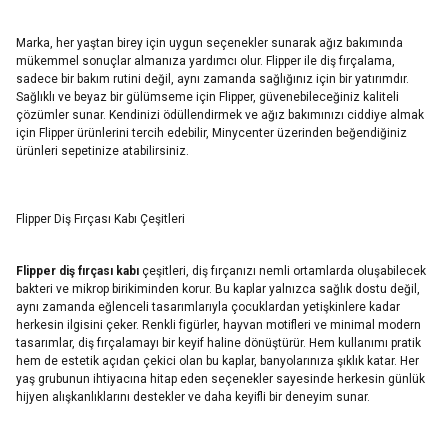
Marka, her yaştan birey için uygun seçenekler sunarak ağız bakımında
mükemmel sonuçlar almanıza yardımcı olur. Flipper ile diş fırçalama,
sadece bir bakım rutini değil, aynı zamanda sağlığınız için bir yatırımdır.
Sağlıklı ve beyaz bir gülümseme için Flipper, güvenebileceğiniz kaliteli
çözümler sunar. Kendinizi ödüllendirmek ve ağız bakımınızı ciddiye almak
için Flipper ürünlerini tercih edebilir, Minycenter üzerinden beğendiğiniz
ürünleri sepetinize atabilirsiniz.
Flipper Diş Fırçası Kabı Çeşitleri
Flipper diş fırçası kabı
çeşitleri, diş fırçanızı nemli ortamlarda oluşabilecek
bakteri ve mikrop birikiminden korur. Bu kaplar yalnızca sağlık dostu değil,
aynı zamanda eğlenceli tasarımlarıyla çocuklardan yetişkinlere kadar
herkesin ilgisini çeker. Renkli figürler, hayvan motifleri ve minimal modern
tasarımlar, diş fırçalamayı bir keyif haline dönüştürür. Hem kullanımı pratik
hem de estetik açıdan çekici olan bu kaplar, banyolarınıza şıklık katar. Her
yaş grubunun ihtiyacına hitap eden seçenekler sayesinde herkesin günlük
hijyen alışkanlıklarını destekler ve daha keyifli bir deneyim sunar.