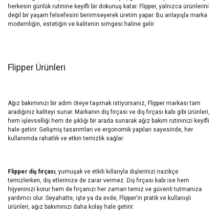
herkesin günlük rutinine keyifli bir dokunuş katar. Flipper, yalnızca ürünlerini
değil bir yaşam felsefesini benimseyerek üretim yapar. Bu anlayışla marka
modernliğin, estetiğin ve kalitenin simgesi haline gelir.
Flipper Ürünleri
Ağız bakımınızı bir adım öteye taşımak istiyorsanız, Flipper markası tam
aradığınız kaliteyi sunar. Markanın diş fırçası ve diş fırçası kabı gibi ürünleri,
hem işlevselliği hem de şıklığı bir arada sunarak ağız bakım rutininizi keyifli
hale getirir. Gelişmiş tasarımları ve ergonomik yapıları sayesinde, her
kullanımda rahatlık ve etkin temizlik sağlar.
Flipper diş fırçası
, yumuşak ve etkili kıllarıyla dişlerinizi nazikçe
temizlerken, diş etlerinize de zarar vermez. Diş fırçası kabı ise hem
hijyeninizi korur hem de fırçanızı her zaman temiz ve güvenli tutmanıza
yardımcı olur. Seyahatte, işte ya da evde, Flipper’ın pratik ve kullanışlı
ürünleri, ağız bakımınızı daha kolay hale getirir.