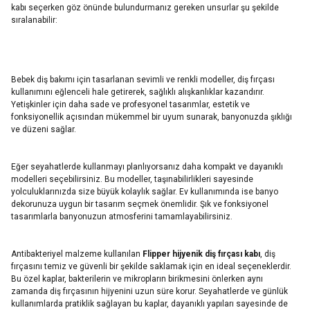
kabı seçerken göz önünde bulundurmanız gereken unsurlar şu şekilde
sıralanabilir:
Bebek diş bakımı için tasarlanan sevimli ve renkli modeller, diş fırçası
kullanımını eğlenceli hale getirerek, sağlıklı alışkanlıklar kazandırır.
Yetişkinler için daha sade ve profesyonel tasarımlar, estetik ve
fonksiyonellik açısından mükemmel bir uyum sunarak, banyonuzda şıklığı
ve düzeni sağlar.
Eğer seyahatlerde kullanmayı planlıyorsanız daha kompakt ve dayanıklı
modelleri seçebilirsiniz. Bu modeller, taşınabilirlikleri sayesinde
yolculuklarınızda size büyük kolaylık sağlar. Ev kullanımında ise banyo
dekorunuza uygun bir tasarım seçmek önemlidir. Şık ve fonksiyonel
tasarımlarla banyonuzun atmosferini tamamlayabilirsiniz.
Antibakteriyel malzeme kullanılan
Flipper hijyenik diş fırçası kabı
, diş
fırçasını temiz ve güvenli bir şekilde saklamak için en ideal seçeneklerdir.
Bu özel kaplar, bakterilerin ve mikropların birikmesini önlerken aynı
zamanda diş fırçasının hijyenini uzun süre korur. Seyahatlerde ve günlük
kullanımlarda pratiklik sağlayan bu kaplar, dayanıklı yapıları sayesinde de