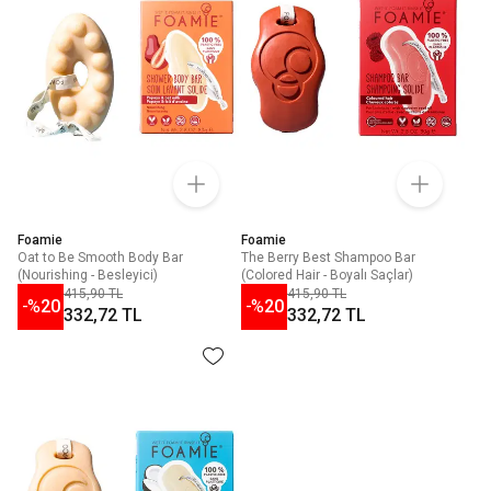
Foamie
Foamie
Oat to Be Smooth Body Bar
The Berry Best Shampoo Bar
(Nourishing - Besleyici)
(Colored Hair - Boyalı Saçlar)
415,90 TL
415,90 TL
-%
20
-%
20
332,72 TL
332,72 TL