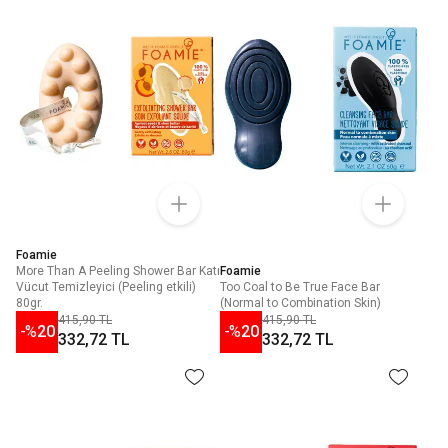
Foamie
More Than A Peeling Shower Bar Katı
Foamie
Vücut Temizleyici (Peeling etkili)
Too Coal to Be True Face Bar
80gr.
(Normal to Combination Skin)
415,90 TL
415,90 TL
-%
20
-%
20
332,72 TL
332,72 TL