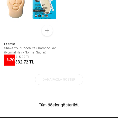
Foamie
Shake Your Coconuts Shampoo Bar
(Normal Hair - Normal Saçlar)
415,90 TL
-%
20
332,72 TL
DAHA FAZLA GÖSTER
Tüm öğeler gösterildi.