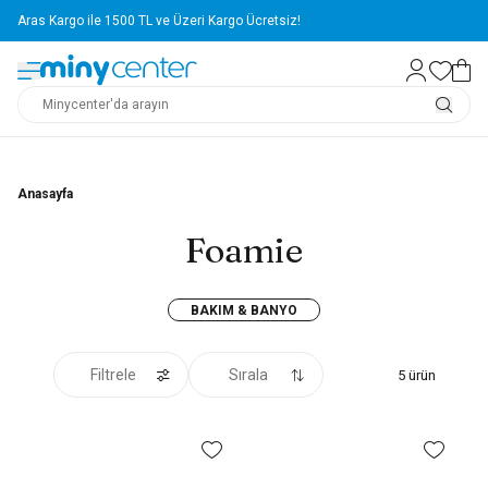
Aras Kargo ile 1500 TL ve Üzeri Kargo Ücretsiz!
Anasayfa
Foamie
BAKIM & BANYO
Filtrele
Sırala
5
ürün