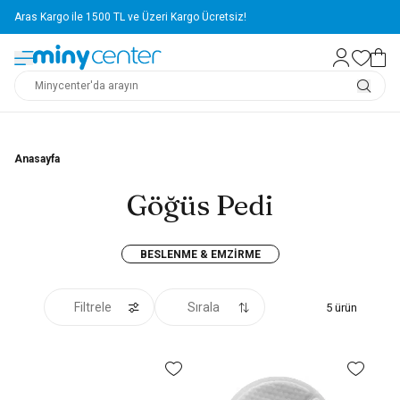
Aras Kargo ile 1500 TL ve Üzeri Kargo Ücretsiz!
Anasayfa
Göğüs Pedi
BESLENME & EMZIRME
Filtrele
Sırala
5
ürün