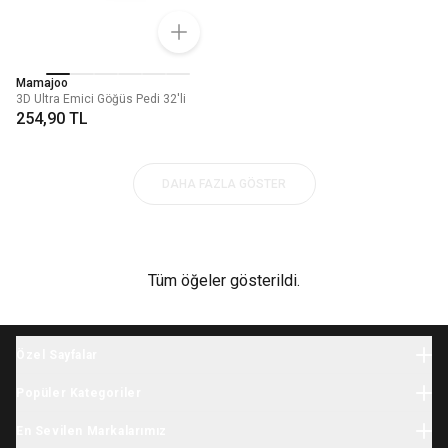
Mamajoo
3D Ultra Emici Göğüs Pedi 32'li
254,90 TL
DAHA FAZLA GÖSTER
Tüm öğeler gösterildi.
Özel Sayfalar
Halloween
Popüler Kategoriler
Yılbaşı
Bebek Giyim
İhtiyaç Listesi
En Sevilen Markalarımız
Yenidoğan Giyim