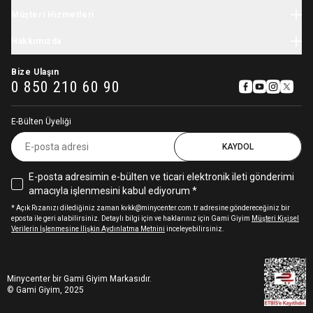
Tatil Sezonu
Minycenter
Bebek Tulum
Müşteri Hizmetleri
Karne Hediyesi
Carter's
Yenidoğan Hastane Çıkışı
Okula Dönüş
Kargo
Skip Hop
Hakkımızda
Çocuk Giyim
Kasım Festivali
İade & Değişim
OshKosh
Kız Çocuk Elbise
Hikayemiz
11.11 İndirimleri
Sipariş Takibi
Baby Brezza
Bize Ulaşın
Çocuk Mont
Sıkça Sorulan Sorular
0 850 210 60 90
Pamina
Kız Çocuk Eşofman Takımı
İşe Alım Süreçleri Aydınlatma Metni
Babybjörn
Aydınlatma Metni
Stephen Joseph
E-Bülten Üyeliği
Gizlilik ve Kullanıcı Sözleşmesi
Avent
Çerez Kullanımı Hakkında
KAYDOL
Igor
Sterntaler
E-posta adresimin e-bülten ve ticari elektronik ileti gönderimi
Cloud-B
amacıyla işlenmesini kabul ediyorum *
Aqua Wipes
Chicco
* Açık Rızanızı dilediğiniz zaman kvkk@minycenter.com.tr adresine göndereceğiniz bir
eposta ile geri alabilirsiniz. Detaylı bilgi için ve haklarınız için Gami Giyim
Müşteri Kişisel
Stokke
Verilerin İşlenmesine İlişkin Aydınlatma Metnini
inceleyebilirsiniz.
Globber
Braun
Suavinex
Minycenter bir Gami Giyim Markasıdır.
Mochi
© Gami Giyim, 2025