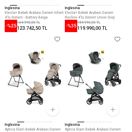
Inglesina
Inglesina
Electa+ Bebek Arabası Darwin Infant
Electa+ Bebek Arabası Darwin
4'lü Sistem - Battery Beige
Recline 4'lü Sistem Union Grey
164.990,00 TL
184.990,00 TL
-%
25
-%
35
123.742,50 TL
119.990,00 TL
Inglesina
Inglesina
Aptica Glam Bebek Arabası Darwin
Aptica Glam Bebek Arabası Darwin