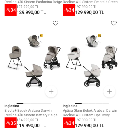
Recline 4'lü Sistem Pashmina Beige
Recline 4'lü Sistem Emerald Green
197.990,00 TL
197.990,00 TL
-%
34
-%
34
129.990,00 TL
129.990,00 TL
Inglesina
Inglesina
Electa+ Bebek Arabası Darwin
Aptica Glam Bebek Arabası Darwin
Recline 4'lü Sistem Battery Beige
Recline 4'lü Sistem Opal Ivory
184.990,00 TL
197.990,00 TL
-%
35
-%
34
119.990,00 TL
129.990,00 TL