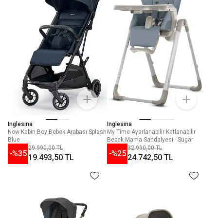
Inglesina
Inglesina
Now Kabin Boy Bebek Arabası Splash
My Time Ayarlanabilir Katlanabilir
Blue
Bebek Mama Sandalyesi - Sugar
29.990,00 TL
32.990,00 TL
-%
35
-%
25
19.493,50 TL
24.742,50 TL