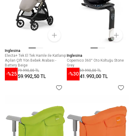
Inglesina
Electa+ Tek El Tek Hamle ile Katlanıp
Inglesina
Açılan Çift Yön Bebek Arabası -
Copernico 360° Oto Koltuğu Stone
Battery Beige
Grey
79.990,00 TL
59.990,00 TL
-%
25
-%
30
59.992,50 TL
41.993,00 TL