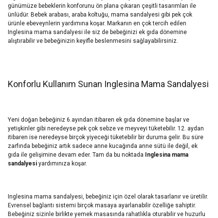
günümüze bebeklerin konforunu ön plana çıkaran çeşitli tasarımları ile
ünlüdür. Bebek arabası, araba koltuğu, mama sandalyesi gibi pek çok
ürünle ebeveynlerin yardımına koşar. Markanın en çok tercih edilen
Inglesina mama sandalyesi ile siz de bebeğinizi ek gıda dönemine
alıştırabilir ve bebeğinizin keyifle beslenmesini sağlayabilirsiniz.
Konforlu Kullanım Sunan Inglesina Mama Sandalyesi
Yeni doğan bebeğiniz 6.ayından itibaren ek gıda dönemine başlar ve
yetişkinler gibi neredeyse pek çok sebze ve meyveyi tüketebilir. 12. aydan
itibaren ise neredeyse birçok yiyeceği tüketebilir bir duruma gelir. Bu süre
zarfında bebeğiniz artık sadece anne kucağında anne sütü ile değil, ek
gıda ile gelişimine devam eder. Tam da bu noktada
Inglesina mama
sandalyesi
yardımınıza koşar.
Inglesina mama sandalyesi, bebeğiniz için özel olarak tasarlanır ve üretilir.
Evrensel bağlantı sistemi birçok masaya ayarlanabilir özelliğe sahiptir.
Bebeğiniz sizinle birlikte yemek masasında rahatlıkla oturabilir ve huzurlu