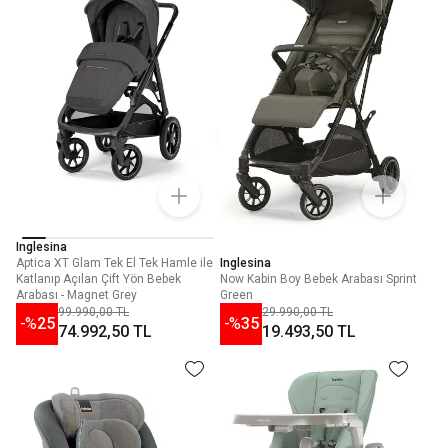
Inglesina
Aptica XT Glam Tek El Tek Hamle ile
Inglesina
Katlanıp Açılan Çift Yön Bebek
Now Kabin Boy Bebek Arabası Sprint
Arabası - Magnet Grey
Green
99.990,00 TL
29.990,00 TL
-%
25
-%
35
74.992,50 TL
19.493,50 TL