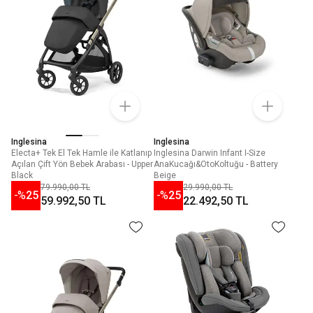
Inglesina
Inglesina
Electa+ Tek El Tek Hamle ile Katlanıp
Inglesina Darwin Infant I-Size
Açılan Çift Yön Bebek Arabası - Upper
AnaKucağı&OtoKoltuğu - Battery
Black
Beige
79.990,00 TL
29.990,00 TL
-%
25
-%
25
59.992,50 TL
22.492,50 TL