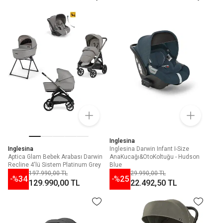
Inglesina
Inglesina
Inglesina Darwin Infant I-Size
Aptica Glam Bebek Arabası Darwin
AnaKucağı&OtoKoltuğu - Hudson
Recline 4'lü Sistem Platinum Grey
Blue
197.990,00 TL
29.990,00 TL
-%
34
-%
25
129.990,00 TL
22.492,50 TL