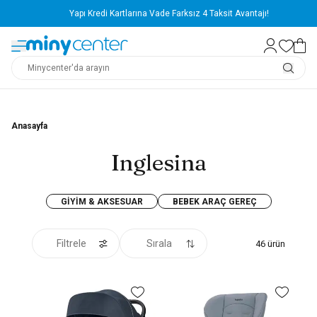
Yapı Kredi Kartlarına Vade Farksız 4 Taksit Avantajı!
Anasayfa
Inglesina
GIYIM & AKSESUAR
BEBEK ARAÇ GEREÇ
Filtrele
Sırala
46
ürün