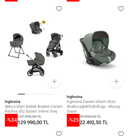
Inglesina
Inglesina
Inglesina Darwin Infant I-Size
Aptica Glam Bebek Arabası Darwin
AnaKucağı&OtoKoltuğu - Murray
Recline 4'lü Sistem Velvet Grey
Green
197.990,00 TL
29.990,00 TL
-%
34
-%
25
129.990,00 TL
22.492,50 TL