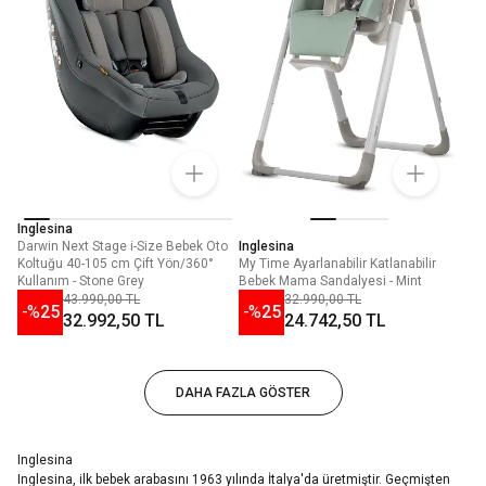
Inglesina
Darwin Next Stage i-Size Bebek Oto
Inglesina
Koltuğu 40-105 cm Çift Yön/360°
My Time Ayarlanabilir Katlanabilir
Kullanım - Stone Grey
Bebek Mama Sandalyesi - Mint
43.990,00 TL
32.990,00 TL
-%
25
-%
25
32.992,50 TL
24.742,50 TL
DAHA FAZLA GÖSTER
Inglesina
Inglesina, ilk bebek arabasını 1963 yılında İtalya'da üretmiştir. Geçmişten