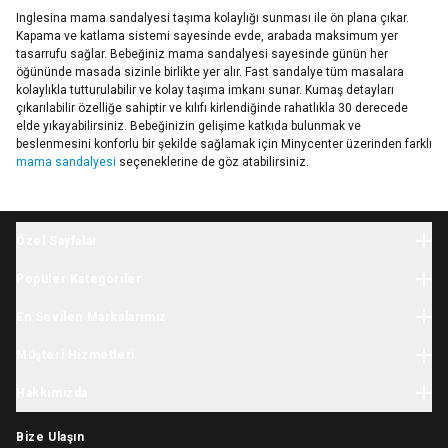
Inglesina mama sandalyesi taşıma kolaylığı sunması ile ön plana çıkar.
Kapama ve katlama sistemi sayesinde evde, arabada maksimum yer
tasarrufu sağlar. Bebeğiniz mama sandalyesi sayesinde günün her
öğününde masada sizinle birlikte yer alır. Fast sandalye tüm masalara
kolaylıkla tutturulabilir ve kolay taşıma imkanı sunar. Kumaş detayları
çıkarılabilir özelliğe sahiptir ve kılıfı kirlendiğinde rahatlıkla 30 derecede
elde yıkayabilirsiniz. Bebeğinizin gelişime katkıda bulunmak ve
beslenmesini konforlu bir şekilde sağlamak için Minycenter üzerinden farklı
mama sandalyesi
seçeneklerine de göz atabilirsiniz.
Özel Sayfalar
Halloween
Popüler Kategoriler
Yılbaşı
Bebek Giyim
İhtiyaç Listesi
En Sevilen Markalarımız
Yenidoğan Giyim
Tatil Sezonu
Minycenter
Bebek Tulum
Müşteri Hizmetleri
Karne Hediyesi
Carter's
Yenidoğan Hastane Çıkışı
Okula Dönüş
Kargo
Skip Hop
Hakkımızda
Çocuk Giyim
Kasım Festivali
İade & Değişim
OshKosh
Kız Çocuk Elbise
Hikayemiz
11.11 İndirimleri
Sipariş Takibi
Baby Brezza
Bize Ulaşın
Çocuk Mont