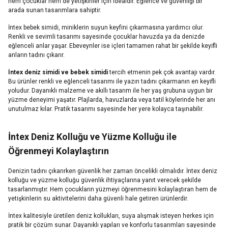
hem çocuklar hem de yetişkinler için idealdir. Eğlence ve güvenliği bir
arada sunan tasarımlara sahiptir.
İntex bebek simidi, miniklerin suyun keyfini çıkarmasına yardımcı olur.
Renkli ve sevimli tasarımı sayesinde çocuklar havuzda ya da denizde
eğlenceli anlar yaşar. Ebeveynler ise içleri tamamen rahat bir şekilde keyifli
anların tadını çıkarır.
İntex deniz simidi ve bebek simidi
tercih etmenin pek çok avantajı vardır.
Bu ürünler renkli ve eğlenceli tasarımı ile yazın tadını çıkarmanın en keyifli
yoludur. Dayanıklı malzeme ve akıllı tasarım ile her yaş grubuna uygun bir
yüzme deneyimi yaşatır. Plajlarda, havuzlarda veya tatil köylerinde her anı
unutulmaz kılar. Pratik tasarımı sayesinde her yere kolayca taşınabilir.
İntex Deniz Kolluğu ve Yüzme Kolluğu ile
Öğrenmeyi Kolaylaştırın
Denizin tadını çıkarırken güvenlik her zaman öncelikli olmalıdır. İntex deniz
kolluğu ve yüzme kolluğu güvenlik ihtiyaçlarına yanıt verecek şekilde
tasarlanmıştır. Hem çocukların yüzmeyi öğrenmesini kolaylaştıran hem de
yetişkinlerin su aktivitelerini daha güvenli hale getiren ürünlerdir.
İntex kalitesiyle üretilen deniz kollukları, suya alışmak isteyen herkes için
pratik bir çözüm sunar. Dayanıklı yapıları ve konforlu tasarımları sayesinde