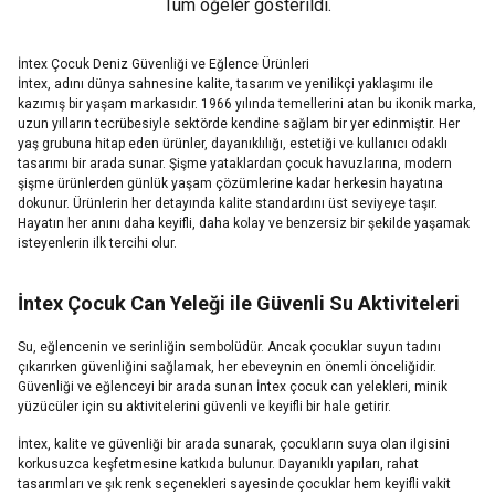
Tüm öğeler gösterildi.
İntex Çocuk Deniz Güvenliği ve Eğlence Ürünleri
İntex, adını dünya sahnesine kalite, tasarım ve yenilikçi yaklaşımı ile
kazımış bir yaşam markasıdır. 1966 yılında temellerini atan bu ikonik marka,
uzun yılların tecrübesiyle sektörde kendine sağlam bir yer edinmiştir. Her
yaş grubuna hitap eden ürünler, dayanıklılığı, estetiği ve kullanıcı odaklı
tasarımı bir arada sunar. Şişme yataklardan çocuk havuzlarına, modern
şişme ürünlerden günlük yaşam çözümlerine kadar herkesin hayatına
dokunur. Ürünlerin her detayında kalite standardını üst seviyeye taşır.
Hayatın her anını daha keyifli, daha kolay ve benzersiz bir şekilde yaşamak
isteyenlerin ilk tercihi olur.
İntex Çocuk Can Yeleği ile Güvenli Su Aktiviteleri
Su, eğlencenin ve serinliğin sembolüdür. Ancak çocuklar suyun tadını
çıkarırken güvenliğini sağlamak, her ebeveynin en önemli önceliğidir.
Güvenliği ve eğlenceyi bir arada sunan İntex çocuk can yelekleri, minik
yüzücüler için su aktivitelerini güvenli ve keyifli bir hale getirir.
İntex, kalite ve güvenliği bir arada sunarak, çocukların suya olan ilgisini
korkusuzca keşfetmesine katkıda bulunur. Dayanıklı yapıları, rahat
tasarımları ve şık renk seçenekleri sayesinde çocuklar hem keyifli vakit