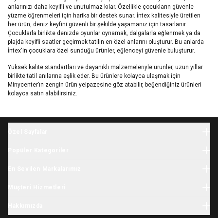
anlarınızı daha keyifli ve unutulmaz kılar. Özellikle çocukların güvenle
yüzme öğrenmeleri için harika bir destek sunar. İntex kalitesiyle üretilen
her ürün, deniz keyfini güvenli bir şekilde yaşamanız için tasarlanır.
Çocuklarla birlikte denizde oyunlar oynamak, dalgalarla eğlenmek ya da
plajda keyifli saatler geçirmek tatilin en özel anlarını oluşturur. Bu anlarda
İntex'in çocuklara özel sunduğu ürünler, eğlenceyi güvenle buluşturur.
Yüksek kalite standartları ve dayanıklı malzemeleriyle ürünler, uzun yıllar
birlikte tatil anılarına eşlik eder. Bu ürünlere kolayca ulaşmak için
Minycenter’ın zengin ürün yelpazesine göz atabilir, beğendiğiniz ürünleri
kolayca satın alabilirsiniz.
Özel Sayfalar
Halloween
Popüler Kategoriler
Yılbaşı
Bebek Giyim
İhtiyaç Listesi
En Sevilen Markalarımız
Yenidoğan Giyim
Tatil Sezonu
Minycenter
Bebek Tulum
Müşteri Hizmetleri
Karne Hediyesi
Carter's
Yenidoğan Hastane Çıkışı
Okula Dönüş
Kargo
Skip Hop
Hakkımızda
Çocuk Giyim
Kasım Festivali
İade & Değişim
OshKosh