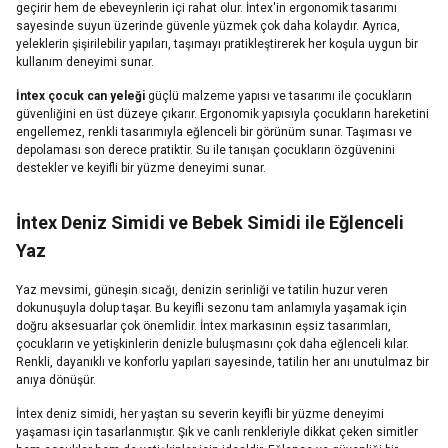
geçirir hem de ebeveynlerin içi rahat olur. İntex'in ergonomik tasarımı
sayesinde suyun üzerinde güvenle yüzmek çok daha kolaydır. Ayrıca,
yeleklerin şişirilebilir yapıları, taşımayı pratikleştirerek her koşula uygun bir
kullanım deneyimi sunar.
İntex çocuk can yeleği
güçlü malzeme yapısı ve tasarımı ile çocukların
güvenliğini en üst düzeye çıkarır. Ergonomik yapısıyla çocukların hareketini
engellemez, renkli tasarımıyla eğlenceli bir görünüm sunar. Taşıması ve
depolaması son derece pratiktir. Su ile tanışan çocukların özgüvenini
destekler ve keyifli bir yüzme deneyimi sunar.
İntex Deniz Simidi ve Bebek Simidi ile Eğlenceli
Yaz
Yaz mevsimi, güneşin sıcağı, denizin serinliği ve tatilin huzur veren
dokunuşuyla dolup taşar. Bu keyifli sezonu tam anlamıyla yaşamak için
doğru aksesuarlar çok önemlidir. İntex markasının eşsiz tasarımları,
çocukların ve yetişkinlerin denizle buluşmasını çok daha eğlenceli kılar.
Renkli, dayanıklı ve konforlu yapıları sayesinde, tatilin her anı unutulmaz bir
anıya dönüşür.
İntex deniz simidi, her yaştan su severin keyifli bir yüzme deneyimi
yaşaması için tasarlanmıştır. Şık ve canlı renkleriyle dikkat çeken simitler