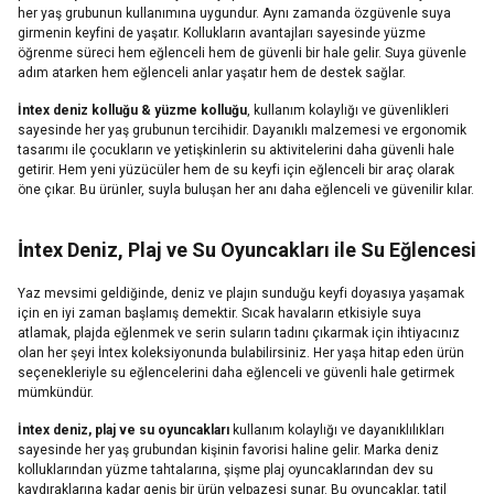
her yaş grubunun kullanımına uygundur. Aynı zamanda özgüvenle suya
girmenin keyfini de yaşatır. Kollukların avantajları sayesinde yüzme
öğrenme süreci hem eğlenceli hem de güvenli bir hale gelir. Suya güvenle
adım atarken hem eğlenceli anlar yaşatır hem de destek sağlar.
İntex deniz kolluğu & yüzme kolluğu
, kullanım kolaylığı ve güvenlikleri
sayesinde her yaş grubunun tercihidir. Dayanıklı malzemesi ve ergonomik
tasarımı ile çocukların ve yetişkinlerin su aktivitelerini daha güvenli hale
getirir. Hem yeni yüzücüler hem de su keyfi için eğlenceli bir araç olarak
öne çıkar. Bu ürünler, suyla buluşan her anı daha eğlenceli ve güvenilir kılar.
İntex Deniz, Plaj ve Su Oyuncakları ile Su Eğlencesi
Yaz mevsimi geldiğinde, deniz ve plajın sunduğu keyfi doyasıya yaşamak
için en iyi zaman başlamış demektir. Sıcak havaların etkisiyle suya
atlamak, plajda eğlenmek ve serin suların tadını çıkarmak için ihtiyacınız
olan her şeyi İntex koleksiyonunda bulabilirsiniz. Her yaşa hitap eden ürün
seçenekleriyle su eğlencelerini daha eğlenceli ve güvenli hale getirmek
mümkündür.
İntex deniz, plaj ve su oyuncakları
kullanım kolaylığı ve dayanıklılıkları
sayesinde her yaş grubundan kişinin favorisi haline gelir. Marka deniz
kolluklarından yüzme tahtalarına, şişme plaj oyuncaklarından dev su
kaydıraklarına kadar geniş bir ürün yelpazesi sunar. Bu oyuncaklar, tatil