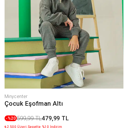
Minycenter
Çocuk Eşofman Altı
599,99 TL
479,99 TL
-%
20
₺2.500 Üzeri Sepette %10 İndirim