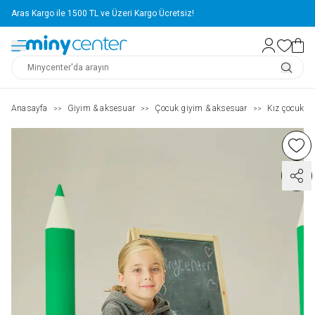
Aras Kargo ile 1500 TL ve Üzeri Kargo Ücretsiz!
Anasayfa
Giyim & aksesuar
Çocuk giyim & aksesuar
Kız çocuk ( 2
>>
>>
>>