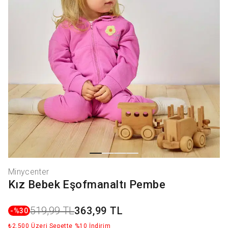
Minycenter
Kız Bebek Eşofmanaltı Pembe
519,99 TL
363,99 TL
-%
30
₺2.500 Üzeri Sepette %10 İndirim