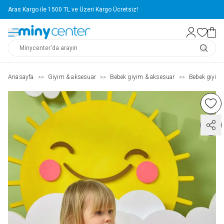
Aras Kargo ile 1500 TL ve Üzeri Kargo Ücretsiz!
Anasayfa
Giyim & aksesuar
Bebek giyim & aksesuar
Bebek giyim
>>
>>
>>