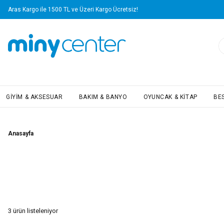
Aras Kargo ile 1500 TL ve Üzeri Kargo Ücretsiz!
GIYIM & AKSESUAR
BAKIM & BANYO
OYUNCAK & KITAP
BE
Anasayfa
3
ürün listeleniyor