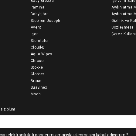
Baby Brezza
İşe Alım Süre
Pamina
Aydınlatma M
Babybjörn
Aydınlatma M
Stephen Joseph
Gizlilik ve Ku
Avent
Sözleşmesi
Igor
Çerez Kullan
Sterntaler
Cloud-B
Aqua Wipes
Chicco
Stokke
Globber
Braun
Suavinex
Mochi
 siz olun!
cari elektronik ileti gönderimi amacıyla işlenmesini kabul ediyorum *