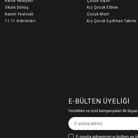
Karne Hediyesi
Çocuk Giyim
Okula Dönüş
Kız Çocuk Elbise
Kasım Festivali
Çocuk Mont
11.11 İndirimleri
Kız Çocuk Eşofman Takımı
E-BÜLTEN ÜYELIĞI
Yenilikleri ve özel kampanyaları ilk duyan
E-posta adresimin e-bülten ve ti