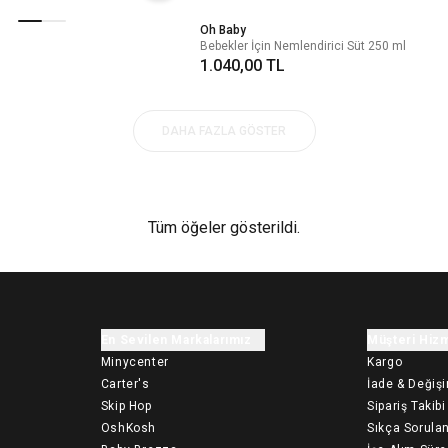
Oh Baby
Bebekler İçin Nemlendirici Süt 250 ml
1.040,00 TL
DAHA FAZLA GÖSTER
Tüm öğeler gösterildi.
En Sevilen Markalarımız
Müşteri Hizm
Minycenter
Kargo
Carter's
İade & Değiş
Skip Hop
Sipariş Takibi
OshKosh
Sıkça Sorulan