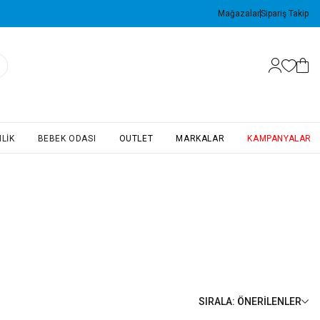
Mağazalar
Sipariş Takip
LIK
BEBEK ODASI
OUTLET
MARKALAR
KAMPANYALAR
SIRALA
:
ÖNERILENLER