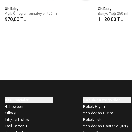
Oh Baby
Oh Baby
Pişik Önleyici Temizleyici 400 ml
Banyo Yağı 250 ml
970,00 TL
1.120,00 TL
Özel Sayfalar
Popüler Kategoriler
Halloween
Bebek Giyim
Yılbaşı
Yenidoğan Giyim
İhtiyaç Listesi
Bebek Tulum
Tatil Sezonu
Yenidoğan Hastane Çıkışı