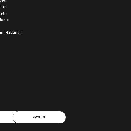
çleri
etni
etni
llanıcı
ımı Hakkında
KAYDOL