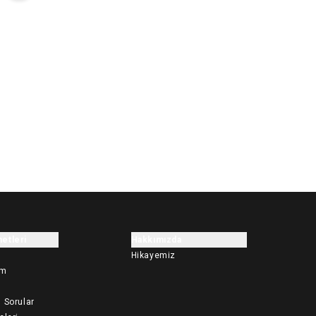
etleri
Hakkımızda
Hikayemiz
im
 Sorular