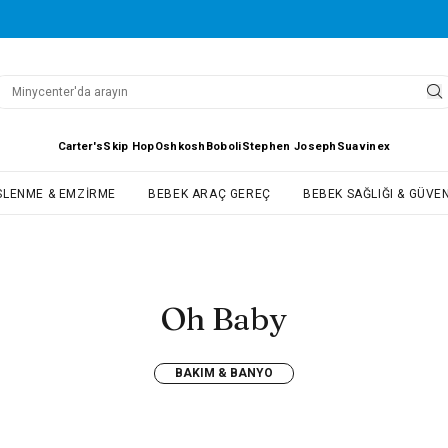
Carter's
Skip Hop
Oshkosh
Boboli
Stephen Joseph
Suavinex
SLENME & EMZIRME
BEBEK ARAÇ GEREÇ
BEBEK SAĞLIĞI & GÜVEN
Oh Baby
BAKIM & BANYO