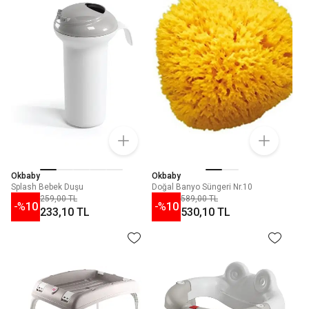
Okbaby
Okbaby
Splash Bebek Duşu
Doğal Banyo Süngeri Nr.10
259,00 TL
589,00 TL
-%
10
-%
10
233,10 TL
530,10 TL