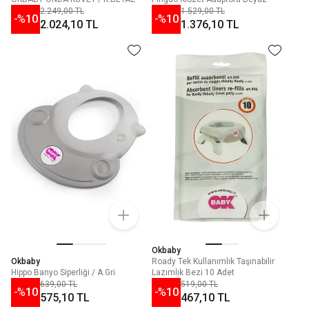
2.249,00 TL
1.529,00 TL
-%
10
-%
10
2.024,10 TL
1.376,10 TL
Okbaby
Okbaby
Roady Tek Kullanımlık Taşınabilir
Hippo Banyo Siperliği / A.Gri
Lazımlık Bezi 10 Adet
639,00 TL
519,00 TL
-%
10
-%
10
575,10 TL
467,10 TL