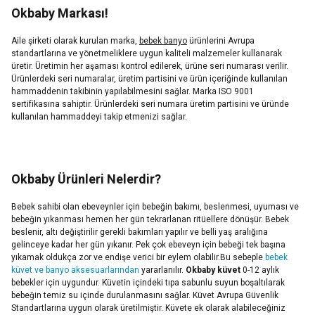
Okbaby Markası!
Aile şirketi olarak kurulan marka,
bebek banyo
ürünlerini Avrupa
standartlarına ve yönetmeliklere uygun kaliteli malzemeler kullanarak
üretir. Üretimin her aşaması kontrol edilerek, ürüne seri numarası verilir.
Ürünlerdeki seri numaralar, üretim partisini ve ürün içeriğinde kullanılan
hammaddenin takibinin yapılabilmesini sağlar. Marka ISO 9001
sertifikasına sahiptir. Ürünlerdeki seri numara üretim partisini ve üründe
kullanılan hammaddeyi takip etmenizi sağlar.
Okbaby Ürünleri Nelerdir?
Bebek sahibi olan ebeveynler için bebeğin bakımı, beslenmesi, uyuması ve
bebeğin yıkanması hemen her gün tekrarlanan ritüellere dönüşür. Bebek
beslenir, altı değiştirilir gerekli bakımları yapılır ve belli yaş aralığına
gelinceye kadar her gün yıkanır. Pek çok ebeveyn için bebeği tek başına
yıkamak oldukça zor ve endişe verici bir eylem olabilir.Bu sebeple
bebek
küvet ve banyo aksesuarlarından
yararlanılır.
Okbaby küvet
0-12 aylık
bebekler için uygundur. Küvetin içindeki tıpa sabunlu suyun boşaltılarak
bebeğin temiz su içinde durulanmasını sağlar. Küvet Avrupa Güvenlik
Standartlarına uygun olarak üretilmiştir. Küvete ek olarak alabileceğiniz