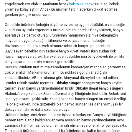
engellemek zor olabilir. Markanın bebek
bakım ve banyo
ürünleri, bebek
yıkamayı kolaylaştırır. Ancak bu ürünleri tercih ederken dikkat edilmesi
gereken pek çok unsur vardır.
Öncelikle ürünlerin bebeğin büyüme evresine uygun büyüklükte ve bebeğin
vücuduna uyumlu ergonomik ürünler olması gerekir. Banyo küveti, banyo
aparatı ya da banyo oturağı ürünlerinin hangisinin sizin ve bebeğinizin
ihtiyacına uygun olacağını bilmeniz ve bu yardımcıları bebeğin
davranışlarını da gözeterek almanız rahat bir banyo için gereklidir.
Suyu seven bebekler için sadece banyo küveti yeterli iken sudan çok
hoşlanmayan ve sürekli hareket eden bebekler için banyo küveti ile birlikte
banyo aparatı da tercih etmeniz gerekebilir.
Seçilen ürünlerin üretim malzemelerinin kanserojen maddeler içermemesi
çok önemlidir. Markanın ürünlerini bu noktada gönül rahatlığıyla
kullanabilirsiniz. AB normlarına göre kimyasal düzeyleri kontrol edilen
ürünler toksik madde içermez.
Okbaby sünger
bebeğinizin banyo keyfini
tamamlayan banyo yardımcılarından biridir.
Okbaby doğal banyo süngeri
Akdeniz’den çıkarılarak Sienna Dermatoloji Kliniğinde test edilir. Bebek teni
için uygun yumuşaklıktadır. Kalın gözenekli banyo süngeri su emici özelliği
ile öne çıkarken; ince gözenekli olan banyo süngeri ise daha yumuşak bir
dokuya sahiptir ve daha uzun düre dayanır.
Ürünlerin kolay temizlenmesi sizin işinizi kolaylaştırır. Banyo keyfi bittiğinde
hemen temizlenip kaldırılabilen veya asılabilen banyo yardımcılarının aynı
zamanda hafif olması bu ürünleri tercih etmenizde önemli rol oynayacaktır.
Tüm bebek ürünlerinde olduğu gibi bu ürünlerde de kalite belgeli ürünler