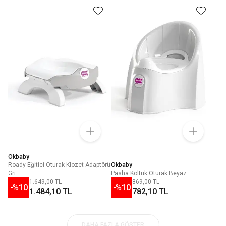
Okbaby
Roady Eğitici Oturak Klozet Adaptörü
Okbaby
Gri
Pasha Koltuk Oturak Beyaz
1.649,00 TL
869,00 TL
-%
10
-%
10
1.484,10 TL
782,10 TL
DAHA FAZLA GÖSTER