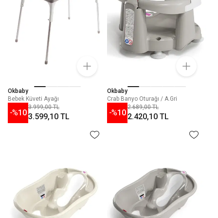
Okbaby
Okbaby
Bebek Küveti Ayağı
Crab Banyo Oturağı / A.Gri
3.999,00 TL
2.689,00 TL
-%
10
-%
10
3.599,10 TL
2.420,10 TL