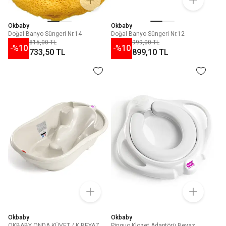
Okbaby
Okbaby
Doğal Banyo Süngeri Nr.14
Doğal Banyo Süngeri Nr.12
815,00 TL
999,00 TL
-%
10
-%
10
733,50 TL
899,10 TL
Okbaby
Okbaby
OKBABY ONDA KÜVET / K.BEYAZ
Pinguo Klozet Adaptörü Beyaz