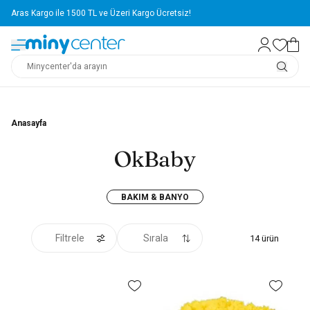
Aras Kargo ile 1500 TL ve Üzeri Kargo Ücretsiz!
Anasayfa
OkBaby
BAKIM & BANYO
Filtrele
Sırala
14
ürün