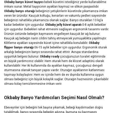
Okbaby
banyo küvet taşıyıcı
bebek küvetini istediğiniz yerde kullanabilme
imkanı sunar. Metal taşıyıcının ayakları kaymaz ve slikon paspaslıdır.
Okbaby banyo oturağı
bebeğinizi yetişkinlerin küvetinde yıkamanıza imkan
veren bir üründür. Kauçuk koltuğu, kenarları ve vakumlu pedleri sayesinde
bebeğinizi rahatlıkla yıkamanıza olanak sağlar. Banyo oturakları 13 kg’a
kadar bebekler için uygundur.
Okbaby jelly küvet aparatı
0-8 aylık bebekler
için uygundur. Bebekleri rahat etmesini sağlayan ergonomik tasarımı vardır.
Ürünün üstünde bebeğin kaymasını engelleyen kauçuk bir ağ bulunur.
Kauçuk ağ bebeğin narin cildini tahriş etmeyecek yumuşaklıkta yapılmıştır.
Kilitleme ayakları sayesinde küvet içine rahatlıkla konulabilir.
Okbaby
flipper banyo oturağı
06-15 aylık bebekler için uygundur. Ergonomik oturak
arkalığı bebeğinizin banyo sırasında rahat ettirir. Avrupa standardına
uygunluk belgesi bulunur.
Okbaby
roady
çocuğunuzun tuvalet eğitiminde
en büyük yardımcınız olabilir. Hem oturak hem de klozet adaptörü olarak
kullanılabilir. Her iki kullanımda da ayakları kaymaz, çocuğunuz dengeli
oturmasına olanak tanıyan yapısı vardır. Oturağın ayaklarının katlanması
taşımayı kolaylaştırır. Hem ev içinde hem de ev dışında kullanıma uygun
olması bebeğiniz için büyük kolaylık sağlar. Oturağın haznesinin çıkarılabilir
olması kolay temizlenmesine imkan verir.
Okbaby Banyo Yardımcıları Seçimi Nasıl Olmalı?
Ebeveynler için bebeğini tek başına yıkamak, bebeği kaydırmadan doğru
tutabilmek, banyo sırasında bebeğin ağzına, burnuna su kaçmasını