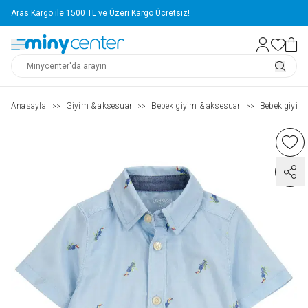
Aras Kargo ile 1500 TL ve Üzeri Kargo Ücretsiz!
Anasayfa
Giyim & aksesuar
Bebek giyim & aksesuar
Bebek giyim
>>
>>
>>