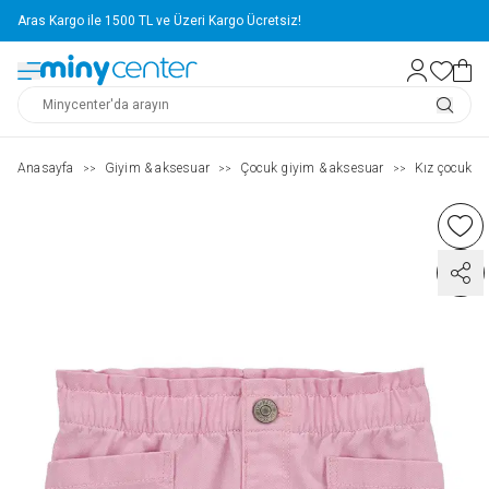
Aras Kargo ile 1500 TL ve Üzeri Kargo Ücretsiz!
Anasayfa
Giyim & aksesuar
Çocuk giyim & aksesuar
Kız çocuk ( 2
>>
>>
>>