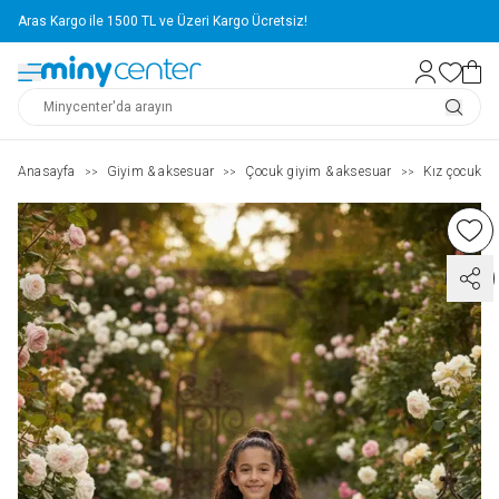
Aras Kargo ile 1500 TL ve Üzeri Kargo Ücretsiz!
Anasayfa
Giyim & aksesuar
Çocuk giyim & aksesuar
Kız çocuk ( 2
>>
>>
>>