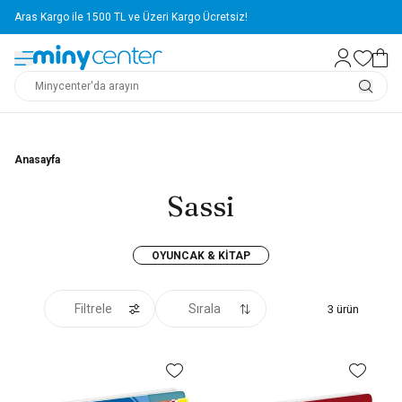
Aras Kargo ile 1500 TL ve Üzeri Kargo Ücretsiz!
Anasayfa
Sassi
OYUNCAK & KITAP
Filtrele
Sırala
3
ürün