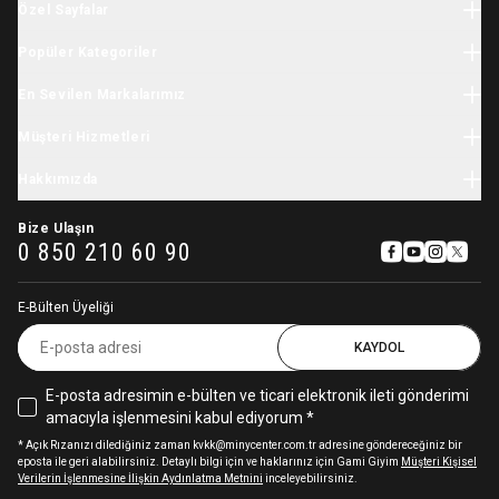
Özel Sayfalar
Halloween
Popüler Kategoriler
Yılbaşı
Bebek Giyim
İhtiyaç Listesi
En Sevilen Markalarımız
Yenidoğan Giyim
Tatil Sezonu
Minycenter
Bebek Tulum
Müşteri Hizmetleri
Karne Hediyesi
Carter's
Yenidoğan Hastane Çıkışı
Okula Dönüş
Kargo
Skip Hop
Hakkımızda
Çocuk Giyim
Kasım Festivali
İade & Değişim
OshKosh
Kız Çocuk Elbise
Hikayemiz
11.11 İndirimleri
Sipariş Takibi
Baby Brezza
Bize Ulaşın
Çocuk Mont
Sıkça Sorulan Sorular
0 850 210 60 90
Pamina
Kız Çocuk Eşofman Takımı
İşe Alım Süreçleri Aydınlatma Metni
Babybjörn
Aydınlatma Metni
Stephen Joseph
E-Bülten Üyeliği
Gizlilik ve Kullanıcı Sözleşmesi
Avent
Çerez Kullanımı Hakkında
KAYDOL
Igor
Sterntaler
E-posta adresimin e-bülten ve ticari elektronik ileti gönderimi
Cloud-B
amacıyla işlenmesini kabul ediyorum *
Aqua Wipes
Chicco
* Açık Rızanızı dilediğiniz zaman kvkk@minycenter.com.tr adresine göndereceğiniz bir
eposta ile geri alabilirsiniz. Detaylı bilgi için ve haklarınız için Gami Giyim
Müşteri Kişisel
Stokke
Verilerin İşlenmesine İlişkin Aydınlatma Metnini
inceleyebilirsiniz.
Globber