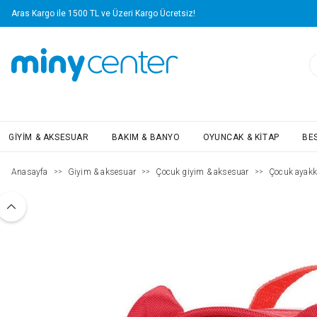
Aras Kargo ile 1500 TL ve Üzeri Kargo Ücretsiz!
GIYIM & AKSESUAR
BAKIM & BANYO
OYUNCAK & KITAP
BE
Anasayfa
Giyim & aksesuar
Çocuk giyim & aksesuar
Çocuk ayakk
>>
>>
>>