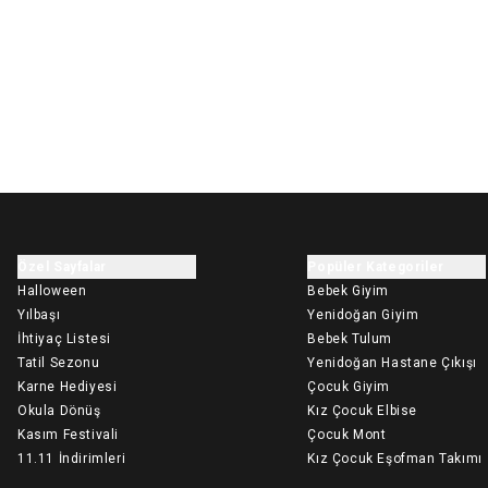
Özel Sayfalar
Popüler Kategoriler
Halloween
Bebek Giyim
Yılbaşı
Yenidoğan Giyim
İhtiyaç Listesi
Bebek Tulum
Tatil Sezonu
Yenidoğan Hastane Çıkışı
Karne Hediyesi
Çocuk Giyim
Okula Dönüş
Kız Çocuk Elbise
Kasım Festivali
Çocuk Mont
11.11 İndirimleri
Kız Çocuk Eşofman Takımı