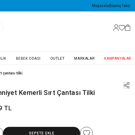
Mağazalar
Sipariş Takip
LIK
BEBEK ODASI
OUTLET
MARKALAR
KAMPANYALAR
 çantası tilki
iyet Kemerli Sırt Çantası Tilki
9 TL
SEPETE EKLE