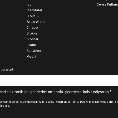
Igor
Çerez Kullan
Sterntaler
Cloud-B
Aqua Wipes
Chicco
Stokke
Globber
Braun
Suavinex
Mochi
 siz olun!
cari elektronik ileti gönderimi amacıyla işlenmesini kabul ediyorum *
.com.tr adresine göndereceğiniz bir eposta ile geri alabilirsiniz. Detaylı bilgi için ve haklarınız
lirsiniz.