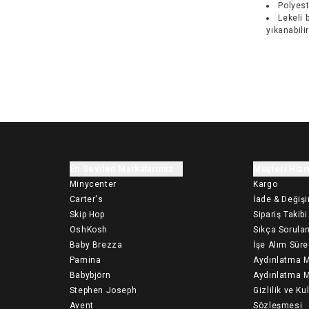
Polyest
Lekeli 
yıkanabili
En Sevilen Markalarımız
Müşteri Hizm
Minycenter
Kargo
Carter's
İade & Değiş
Skip Hop
Sipariş Takibi
OshKosh
Sıkça Sorulan
Baby Brezza
İşe Alım Süre
Pamina
Aydınlatma M
Babybjörn
Aydınlatma M
Stephen Joseph
Gizlilik ve Ku
Avent
Sözleşmesi