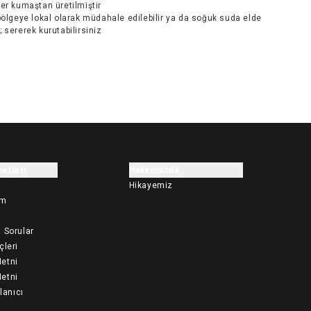
er kumaştan üretilmiştir
bölgeye lokal olarak müdahale edilebilir ya da soğuk suda elde
r; sererek kurutabilirsiniz
etleri
Hakkımızda
Hikayemiz
im
 Sorular
çleri
etni
etni
llanıcı