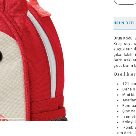
ÜRÜN ÖZEL
Ürün Kodu
:
Kreş, seyaha
küçüklerin i
çıkarılabili
Sabit askıla
çocukların ki
Özellikler
121 cm
Daha sa
Mini bir
Ayarlan
Fermuar
Şişe ve
İsim et
Kolaylı
İkonik 
cm derinl