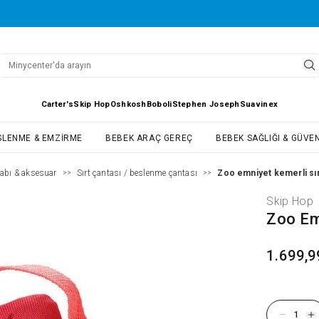
Carter's
Skip Hop
Oshkosh
Boboli
Stephen Joseph
Suavinex
SLENME & EMZIRME
BEBEK ARAÇ GEREÇ
BEBEK SAĞLIĞI & GÜVEN
abı & aksesuar
Sırt çantası / beslenme çantası
Zoo emniyet kemerli sırt
>>
>>
Skip Hop
Zoo Emn
1.699,9