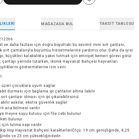
LIKLERI
TAKSIT TABLOSU
MAĞAZADA BUL
212266
t ve daha fazlası için doğru boyuttaki bu sevimli mini sırt çantası,
lk sırt çantalarıyla büyümüş hissetmelerine yardımcı olur. Daha da iyisi
r ipi, küçükleri kalabalıkta yakın tutmak için emniyet kemeri görevi görür.
r, çantayı yerinde tutarken, ikonik Hayvanat Bahçesi hayvanları
şiliklerini göstermelerine izin verir.
i:
 üzeri çocuklara uyum sağlar
bit durması için bağlama ipi çantanın altına takılır
 sırt çantası olması için ipi çıkarabilirsiniz
abilir askılar, ekstra güvenlik sağlar
lı ana bölmesi vardır
ya meyve suyu kutusu için file cebi bulunur
iketi bulunur
k için tutma sapı vardır
Skip Hop Hayvanat Bahçesi karakterleriÖlçü: 19 cm genişliğinde, 8,25
iğinde ve 23 cm yüksekliğindedir