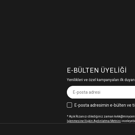
E-BÜLTEN ÜYELIĞI
Yenilikleri ve özel kampanyaları ilk duyan
E-posta adresimin e-bülten ve ti
* Açık Rızanızı dilediğiniz zaman kvkk@minycenter
İşlenmesine İlişkin Aydınlatma Metnini
inceleyebi