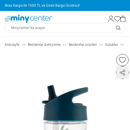
Aras Kargo ile 1500 TL ve Üzeri Kargo Ücretsiz!
Anasayfa
Beslenme & emzirme
Beslenme ürünleri
Suluklar
Su
>>
>>
>>
>>