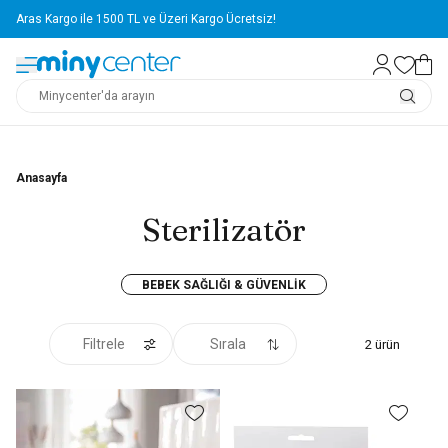
Aras Kargo ile 1500 TL ve Üzeri Kargo Ücretsiz!
Anasayfa
Sterilizatör
BEBEK SAĞLIĞI & GÜVENLIK
Filtrele
Sırala
2
ürün