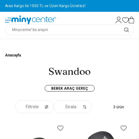
Aras Kargo ile 1500 TL ve Üzeri Kargo Ücretsiz!
Anasayfa
Swandoo
BEBEK ARAÇ GEREÇ
Filtrele
Sırala
3
ürün