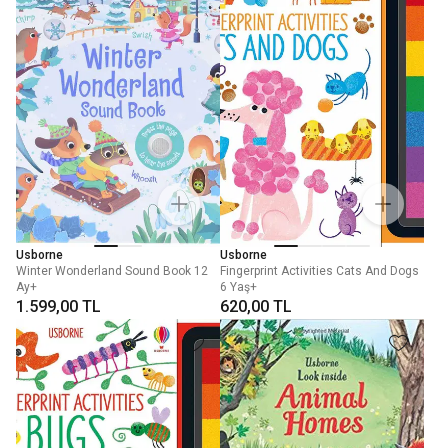
Usborne
Usborne
Winter Wonderland Sound Book 12
Fingerprint Activities Cats And Dogs
Ay+
6 Yaş+
1.599,00 TL
620,00 TL