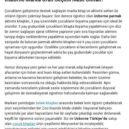
Çocukların gelişimine destek sağlayan marka kitap ve aktivite setleri ile
onların ilgisini çekmeyi başarır. Son derece öğretici olan
Usborne parmak
aktivite kitapları, 3 yaş üzerindeki çocukların boyama yapması için ideal bir
üründür. 3 yaş grubundaki çocukların kitapta boyama yapabilmesi için düz
bir zemin sağlayan spiral ciltleme yapısının yanı sıra hayvanlar alemini
tanıyıp doğru renklendirme yapabilme açısından katkı sağlar. Daha ileri
seviyede de bulunan parmak aktivite kitapları ise 6 yaş üzeri çocukların
oynaması için uygundur. Özellikle çocukların el becerilerini geliştirmek ve
hayal dünyasını güçlendirmek adına bu yaş grubundaki çocuklar için
boyama aktiviteleri tavsiye edilebilir.
Henüz dünyaya yeni gelen ve her şeyi merak edip keşfetmek isteyen
afacanlar için listen and learn kitap setleri kullanılabilir. Resimleri görme,
anlama ve kavrama becerisini geliştiren bebekler, bu resim üzerine
basmaları sonrasında ne olduğu hakkında bilgi edineceklerdir. Aynı
zamanda nesnelerin yüksek sesle söylenmesi de çocukların duyusal
gelişimini de destekleyerek öğretinin hafızalarında kalması sağlanabilir.
Markaın yenidoğan
bebek kitapları
arasında bebek lerin ilgisini çekebilecek
ürün seçimlerinden biri Zoo Sounds kitabı olabilir. Hayvanat bahçesi
içerisinde yer alan hayvanların her bir sayfada çıkardığı sesler dinlenerek
keyifli bir öğrenme süreci yaşanabilir. Siz de
Usborne Türkiye'de
satışı
olan
çocuk kitapları
ürün çeşitlerini Minycenter'da inceleyebilir,