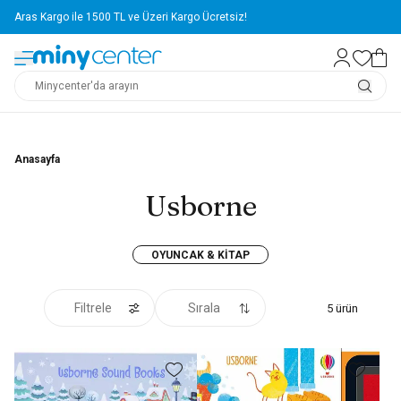
Aras Kargo ile 1500 TL ve Üzeri Kargo Ücretsiz!
Anasayfa
Usborne
OYUNCAK & KITAP
Filtrele
Sırala
5
ürün