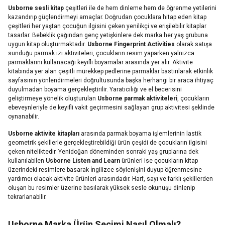
Usborne sesli kitap
çeşitleri ile de hem dinleme hem de öğrenme yetilerini
kazandırıp güçlendirmeyi amaçlar. Doğrudan çocuklara hitap eden kitap
çeşitleri her yaştan çocuğun ilgisini çeken yenilikçi ve erişilebilir kitaplar
tasarlar. Bebeklik çağından genç yetişkinlere dek marka her yaş grubuna
uygun kitap oluşturmaktadır.
Usborne Fingerprint Activities
olarak satışa
sunduğu parmak izi aktiviteleri, çocukların resim yaparken yalnızca
parmaklarını kullanacağı keyifli boyamalar arasında yer alır. Aktivite
kitabında yer alan çeşitli mürekkep pedlerine parmaklar bastırılarak etkinlik
sayfasının yönlendirmeleri doğrultusunda başka herhangi bir araca ihtiyaç
duyulmadan boyama gerçekleştirilir. Yaratıcılığı ve el becerisini
geliştirmeye yönelik oluşturulan
Usborne parmak aktiviteleri
, çocukların
ebeveynleriyle de keyifli vakit geçirmesini sağlayan grup aktivitesi şeklinde
oynanabilir.
Usborne aktivite kitapları
arasında parmak boyama işlemlerinin lastik
geometrik şekillerle gerçekleştirebildiği ürün çeşidi de çocukların ilgisini
çeken niteliktedir. Yenidoğan döneminden sonraki yaş gruplarına dek
kullanılabilen
Usborne Listen and Learn
ürünleri ise çocukların kitap
üzerindeki resimlere basarak İngilizce söylenişini duyup öğrenmesine
yardımcı olacak aktivite ürünleri arasındadır. Harf, sayı ve farklı şekillerden
oluşan bu resimler üzerine basılarak yüksek sesle okunuşu dinlenip
tekrarlanabilir.
Usborne Marka Ürün Seçimi Nasıl Olmalı?