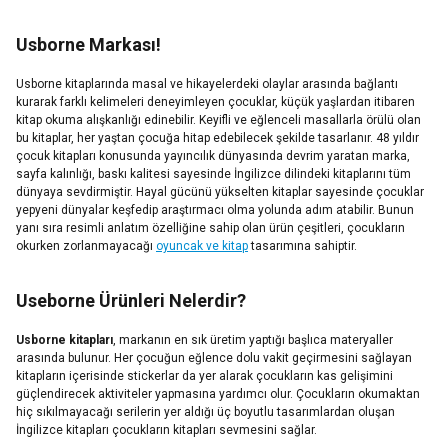
Usborne Markası!
Usborne kitaplarında masal ve hikayelerdeki olaylar arasında bağlantı
kurarak farklı kelimeleri deneyimleyen çocuklar, küçük yaşlardan itibaren
kitap okuma alışkanlığı edinebilir. Keyifli ve eğlenceli masallarla örülü olan
bu kitaplar, her yaştan çocuğa hitap edebilecek şekilde tasarlanır. 48 yıldır
çocuk kitapları konusunda yayıncılık dünyasında devrim yaratan marka,
sayfa kalınlığı, baskı kalitesi sayesinde İngilizce dilindeki kitaplarını tüm
dünyaya sevdirmiştir. Hayal gücünü yükselten kitaplar sayesinde çocuklar
yepyeni dünyalar keşfedip araştırmacı olma yolunda adım atabilir. Bunun
yanı sıra resimli anlatım özelliğine sahip olan ürün çeşitleri, çocukların
okurken zorlanmayacağı
oyuncak ve kitap
tasarımına sahiptir.
Useborne Ürünleri Nelerdir?
Usborne kitapları
, markanın en sık üretim yaptığı başlıca materyaller
arasında bulunur. Her çocuğun eğlence dolu vakit geçirmesini sağlayan
kitapların içerisinde stickerlar da yer alarak çocukların kas gelişimini
güçlendirecek aktiviteler yapmasına yardımcı olur. Çocukların okumaktan
hiç sıkılmayacağı serilerin yer aldığı üç boyutlu tasarımlardan oluşan
İngilizce kitapları çocukların kitapları sevmesini sağlar.