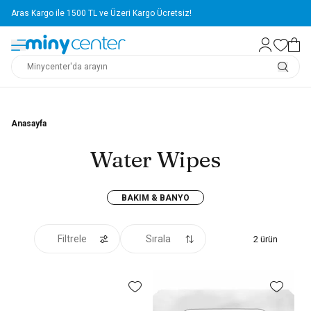
Aras Kargo ile 1500 TL ve Üzeri Kargo Ücretsiz!
Anasayfa
Water Wipes
BAKIM & BANYO
Filtrele
Sırala
2
ürün