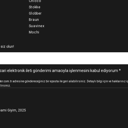
Chicco
Stokke
Globber
Braun
Suavinex
Mochi
 siz olun!
cari elektronik ileti gönderimi amacıyla işlenmesini kabul ediyorum *
.com.tr adresine göndereceğiniz bir eposta ile geri alabilirsiniz. Detaylı bilgi için ve haklarınız
lirsiniz.
ami Giyim, 2025