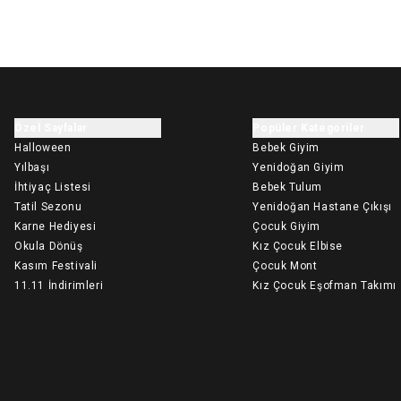
Özel Sayfalar
Popüler Kategoriler
Halloween
Bebek Giyim
Yılbaşı
Yenidoğan Giyim
İhtiyaç Listesi
Bebek Tulum
Tatil Sezonu
Yenidoğan Hastane Çıkışı
Karne Hediyesi
Çocuk Giyim
Okula Dönüş
Kız Çocuk Elbise
Kasım Festivali
Çocuk Mont
11.11 İndirimleri
Kız Çocuk Eşofman Takımı