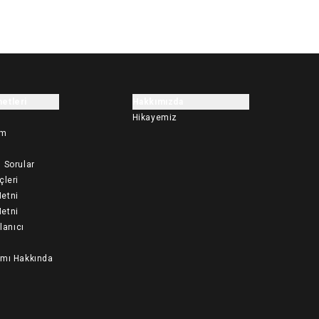
etleri
Hakkımızda
Hikayemiz
im
 Sorular
çleri
etni
etni
llanıcı
ımı Hakkında