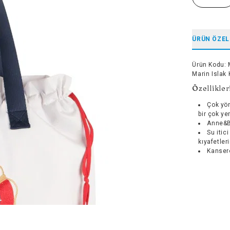
ÜRÜN ÖZEL
Ürün Kodu
:
Marin Islak 
Özellikler
Çok yön
bir çok yer
Anne&B
Su itic
kıyafetler
Kanser