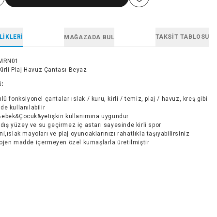
LIKLERI
TAKSIT TABLOSU
MAĞAZADA BUL
MRN01
Kirli Plaj Havuz Çantası Beyaz
i:
lü fonksiyonel çantalar ıslak / kuru, kirli / temiz, plaj / havuz, kreş gibi
de kullanılabilir
ebek&Çocuk&yetişkin kullanımına uygundur
i dış yüzey ve su geçirmez iç astarı sayesinde kirli spor
ini,ıslak mayoları ve plaj oyuncaklarınızı rahatlıkla taşıyabilirsiniz
ojen madde içermeyen özel kumaşlarla üretilmiştir