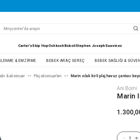
Carter's
Skip Hop
Oshkosh
Boboli
Stephen Joseph
Suavinex
SLENME & EMZIRME
BEBEK ARAÇ GEREÇ
BEBEK SAĞLIĞI & GÜVEN
abı & aksesuar
Plaj aksesuarları
Marin ıslak kirli plaj havuz çantası bey
>>
>>
Ani Bomi
Marin I
1.300,0