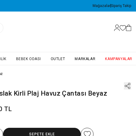
Mağazalar
Sipariş Takip
LIK
BEBEK ODASI
OUTLET
MARKALAR
KAMPANYALAR
az
slak Kirli Plaj Havuz Çantası Beyaz
0 TL
SEPETE EKLE