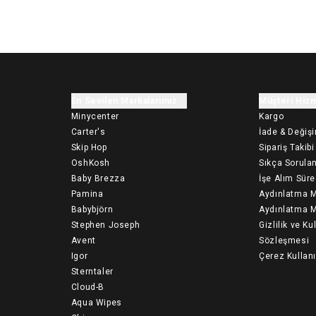
En Sevilen Markalarımız
Müşteri Hizm
Minycenter
Kargo
Carter's
İade & Değiş
Skip Hop
Sipariş Takibi
OshKosh
Sıkça Sorulan
Baby Brezza
İşe Alım Süre
Pamina
Aydınlatma M
Babybjörn
Aydınlatma M
Stephen Joseph
Gizlilik ve Ku
Avent
Sözleşmesi
Igor
Çerez Kullan
Sterntaler
Cloud-B
Aqua Wipes