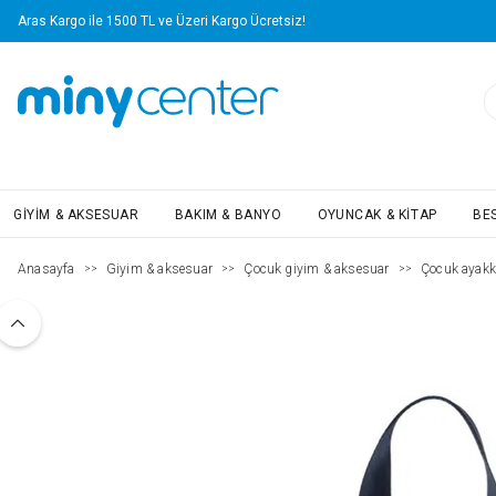
Aras Kargo ile 1500 TL ve Üzeri Kargo Ücretsiz!
GIYIM & AKSESUAR
BAKIM & BANYO
OYUNCAK & KITAP
BE
Anasayfa
Giyim & aksesuar
Çocuk giyim & aksesuar
Çocuk ayakk
>>
>>
>>