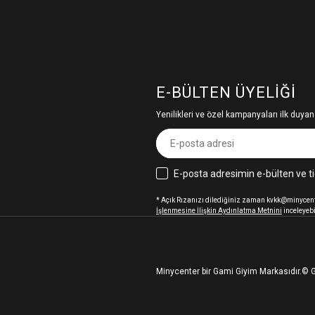
E-BÜLTEN ÜYELIĞI
Yenilikleri ve özel kampanyaları ilk duyan
E-posta adresimin e-bülten ve ti
* Açık Rızanızı dilediğiniz zaman kvkk@minycenter
İşlenmesine İlişkin Aydınlatma Metnini
inceleyebi
Minycenter bir Gami Giyim Markasıdır.
© G