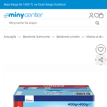
Aras Kargo ile 1500 TL ve Üzeri Kargo Ücretsiz!
Anasayfa
Beslenme & emzirme
Beslenme ürünleri
Mama ve ek gıd
>>
>>
>>