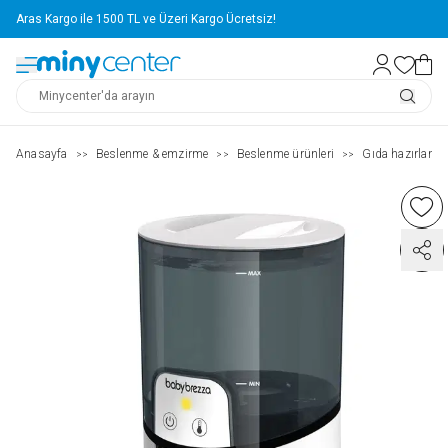
Aras Kargo ile 1500 TL ve Üzeri Kargo Ücretsiz!
Anasayfa
Beslenme & emzirme
Beslenme ürünleri
Gıda hazırlama
>>
>>
>>