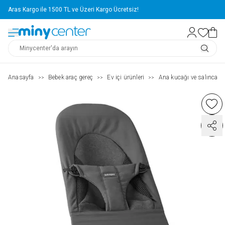
Aras Kargo ile 1500 TL ve Üzeri Kargo Ücretsiz!
Anasayfa
Bebek araç gereç
Ev içi ürünleri
Ana kucağı ve salıncak
>>
>>
>>