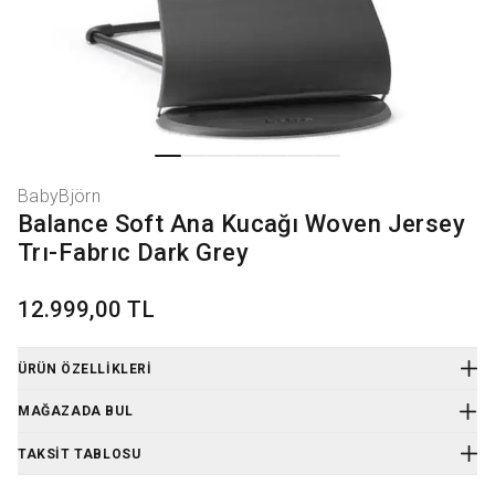
BabyBjörn
Balance Soft Ana Kucağı Woven Jersey
Trı-Fabrıc Dark Grey
12.999,00 TL
ÜRÜN ÖZELLIKLERI
Ürün Kodu
:
BB050212
MAĞAZADA BUL
Fonksiyonları:• Bebeğiniz için mutluluk ve eğlence Hoş bir sallama
bebeğinize mutluluk ve huzur verir.• Motor becerilerini ve dengesini
TAKSIT TABLOSU
geliştirir Sakin ve doğal bir sallanma çocuğunuzun motor
becerilerini geliştirir.• Pile ihtiyaç yoktur Ana kucağı çocuğunuzun