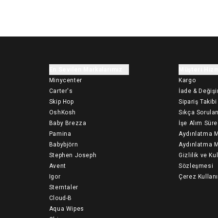
En Sevilen Markalarımız
Müşteri Hizm
Minycenter
Kargo
Carter's
İade & Değiş
Skip Hop
Sipariş Takibi
OshKosh
Sıkça Sorulan
Baby Brezza
İşe Alım Süre
Pamina
Aydınlatma M
Babybjörn
Aydınlatma M
Stephen Joseph
Gizlilik ve Ku
Avent
Sözleşmesi
Igor
Çerez Kullan
Sterntaler
Cloud-B
Aqua Wipes