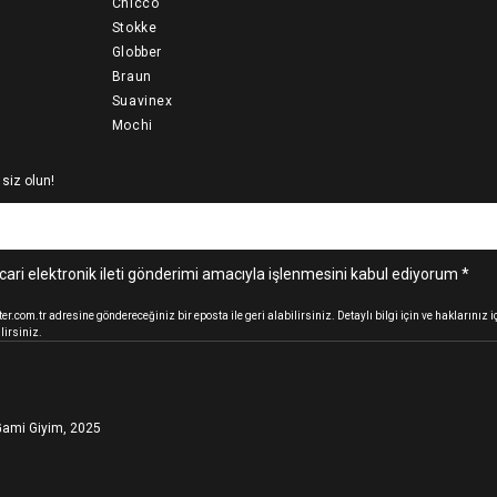
Chicco
Stokke
Globber
Braun
Suavinex
Mochi
 siz olun!
cari elektronik ileti gönderimi amacıyla işlenmesini kabul ediyorum *
.com.tr adresine göndereceğiniz bir eposta ile geri alabilirsiniz. Detaylı bilgi için ve haklarınız
lirsiniz.
ami Giyim, 2025