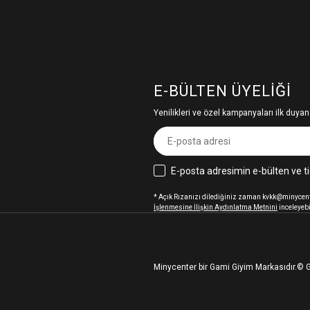
E-BÜLTEN ÜYELIĞI
Yenilikleri ve özel kampanyaları ilk duyan
E-posta adresimin e-bülten ve ti
* Açık Rızanızı dilediğiniz zaman kvkk@minycenter
İşlenmesine İlişkin Aydınlatma Metnini
inceleyebi
Minycenter bir Gami Giyim Markasıdır.
© G