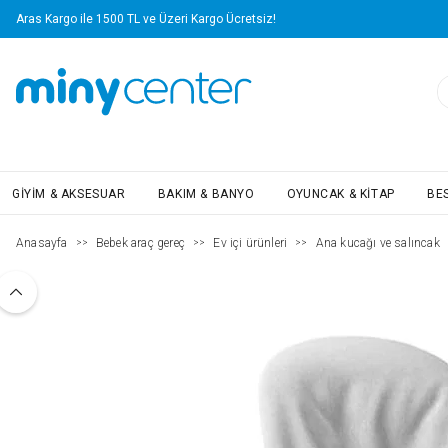
Aras Kargo ile 1500 TL ve Üzeri Kargo Ücretsiz!
GIYIM & AKSESUAR
BAKIM & BANYO
OYUNCAK & KITAP
BE
Anasayfa
Bebek araç gereç
Ev içi ürünleri
Ana kucağı ve salıncak
>>
>>
>>