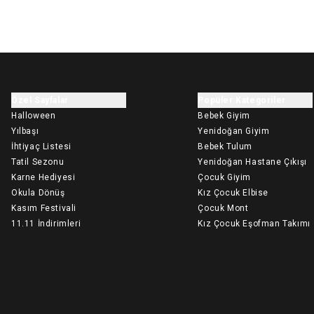
Özel Sayfalar
Popüler Kategoriler
Halloween
Bebek Giyim
Yılbaşı
Yenidoğan Giyim
İhtiyaç Listesi
Bebek Tulum
Tatil Sezonu
Yenidoğan Hastane Çıkışı
Karne Hediyesi
Çocuk Giyim
Okula Dönüş
Kız Çocuk Elbise
Kasım Festivali
Çocuk Mont
11.11 İndirimleri
Kız Çocuk Eşofman Takımı