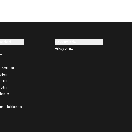
etleri
Hakkımızda
Hikayemiz
im
 Sorular
çleri
etni
etni
llanıcı
ımı Hakkında