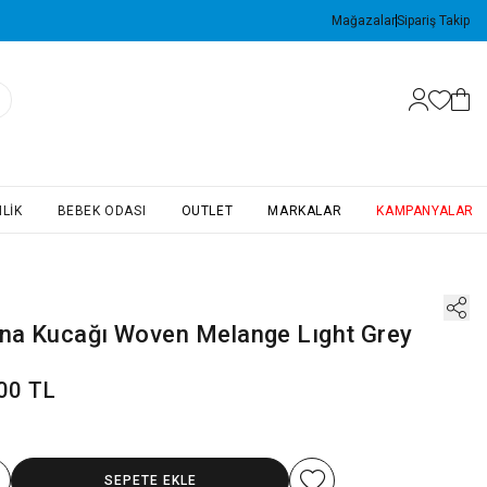
Mağazalar
Sipariş Takip
LIK
BEBEK ODASI
OUTLET
MARKALAR
KAMPANYALAR
n
Ana Kucağı Woven Melange Lıght Grey
00 TL
SEPETE EKLE