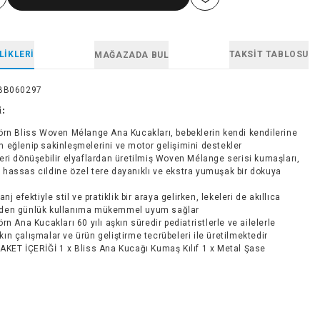
LIKLERI
TAKSIT TABLOSU
MAĞAZADA BUL
BB060297
i:
rn Bliss Woven Mélange Ana Kucakları, bebeklerin kendi kendilerine
n eğlenip sakinleşmelerini ve motor gelişimini destekler
ri dönüşebilir elyaflardan üretilmiş Woven Mélange serisi kumaşları,
 hassas cildine özel tere dayanıklı ve ekstra yumuşak bir dokuya
nj efektiyle stil ve pratiklik bir araya gelirken, lekeleri de akıllıca
nden günlük kullanıma mükemmel uyum sağlar
rn Ana Kucakları 60 yılı aşkın süredir pediatristlerle ve ailelerle
kın çalışmalar ve ürün geliştirme tecrübeleri ile üretilmektedir
KET İÇERİĞİ 1 x Bliss Ana Kucağı Kumaş Kılıf 1 x Metal Şase