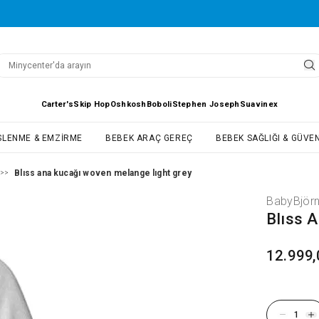
Carter's
Skip Hop
Oshkosh
Boboli
Stephen Joseph
Suavinex
SLENME & EMZIRME
BEBEK ARAÇ GEREÇ
BEBEK SAĞLIĞI & GÜVEN
Blıss ana kucağı woven melange lıght grey
>>
BabyBjör
Blıss 
12.999,