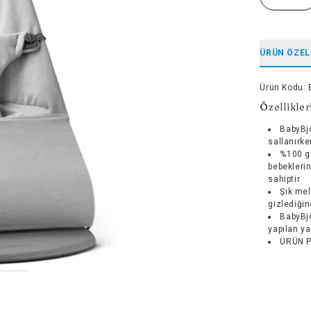
ÜRÜN ÖZEL
Ürün Kodu
:
Özellikler
BabyBjö
sallanırke
%100 ge
bebeklerin
sahiptir
Şık mela
gizlediği
BabyBjö
yapılan ya
ÜRÜN PA