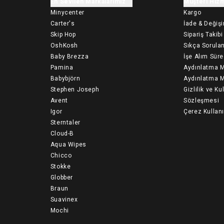
En Sevilen Markalarımız
Müşteri Hizm
Minycenter
Kargo
Carter's
İade & Değiş
Skip Hop
Sipariş Takibi
OshKosh
Sıkça Sorulan
Baby Brezza
İşe Alım Süre
Pamina
Aydınlatma M
Babybjörn
Aydınlatma M
Stephen Joseph
Gizlilik ve Ku
Avent
Sözleşmesi
Igor
Çerez Kullan
Sterntaler
Cloud-B
Aqua Wipes
Chicco
Stokke
Globber
Braun
Suavinex
Mochi