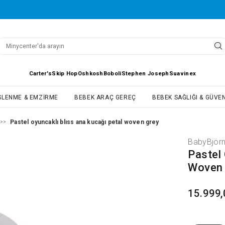
Carter's
Skip Hop
Oshkosh
Boboli
Stephen Joseph
Suavinex
SLENME & EMZIRME
BEBEK ARAÇ GEREÇ
BEBEK SAĞLIĞI & GÜVEN
Pastel oyuncaklı blıss ana kucağı petal woven grey
>>
BabyBjör
Pastel 
Woven 
15.999,