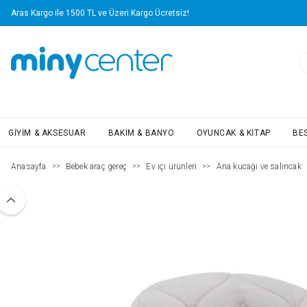
Aras Kargo ile 1500 TL ve Üzeri Kargo Ücretsiz!
GIYIM & AKSESUAR
BAKIM & BANYO
OYUNCAK & KITAP
BE
Anasayfa
Bebek araç gereç
Ev içi ürünleri
Ana kucağı ve salıncak
>>
>>
>>