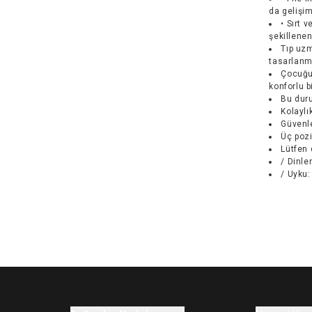
da gelişim
• Sırt 
şekillene
Tıp uzm
tasarlanmı
Çocuğu
konforlu b
Bu dur
Kolaylı
Güvenle
Üç pozi
Lütfen 
/ Dinle
/ Uyku: