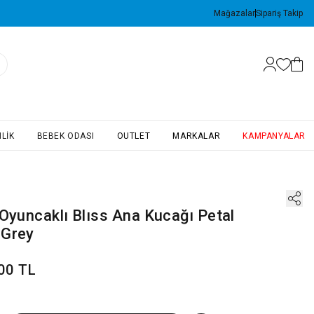
Mağazalar
Sipariş Takip
LIK
BEBEK ODASI
OUTLET
MARKALAR
KAMPANYALAR
n
Oyuncaklı Blıss Ana Kucağı Petal
Grey
00 TL