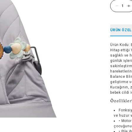
ÜRÜN ÖZEL
Ürün Kodu
:
Hitap ettiği
sağlıklı ve
günlük işle
sakinleştir
hareketleri
Balance Blis
geliştirme 
Kucağının, 
bebek cildi i
Özellikler
Fonksiy
ve huzur v
• Motor
çocuğunuzu
• Pile 