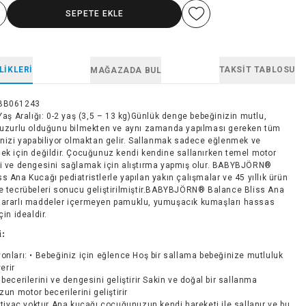
SEPETE EKLE
LIKLERI
TAKSIT TABLOSU
MAĞAZADA BUL
BB061243
 Yaş Aralığı: 0-2 yaş (3,5 – 13 kg)Günlük denge bebeğinizin mutlu,
 huzurlu olduğunu bilmekten ve aynı zamanda yapılması gereken tüm
rinizi yapabiliyor olmaktan gelir. Sallanmak sadece eğlenmek ve
mek için değildir. Çocuğunuz kendi kendine sallanırken temel motor
ni ve dengesini sağlamak için alıştırma yapmış olur. BABYBJÖRN®
s Ana Kucağı pediatristlerle yapılan yakın çalışmalar ve 45 yıllık ürün
ve tecrübeleri sonucu geliştirilmiştir.BABYBJÖRN® Balance Bliss Ana
zararlı maddeler içermeyen pamuklu, yumuşacık kumaşları hassas
çin idealdir.
i:
onları: • Bebeğiniz için eğlence Hoş bir sallama bebeğinize mutluluk
erir
 becerilerini ve dengesini geliştirir Sakin ve doğal bir sallanma
n motor becerilerini geliştirir
ihtiyaç yoktur Ana kucağı çocuğunuzun kendi hareketi ile sallanır ve bu