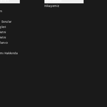
etleri
Hakkımızda
Hikayemiz
im
 Sorular
çleri
etni
etni
llanıcı
ımı Hakkında