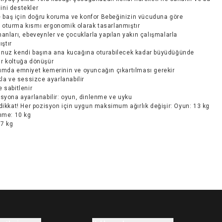
ini destekler
ve baş için doğru koruma ve konfor Bebeğinizin vücuduna göre
n oturma kısmı ergonomik olarak tasarlanmıştır
anları, ebeveynler ve çocuklarla yapılan yakın çalışmalarla
ştır
nuz kendi başına ana kucağına oturabilecek kadar büyüdüğünde
ir koltuğa dönüşür
umda emniyet kemerinin ve oyuncağın çıkartılması gerekir
kla ve sessizce ayarlanabilir
 sabitlenir
syona ayarlanabilir: oyun, dinlenme ve uyku
dikkat! Her pozisyon için uygun maksimum ağırlık değişir: Oyun: 13 kg
nme: 10 kg
 7 kg