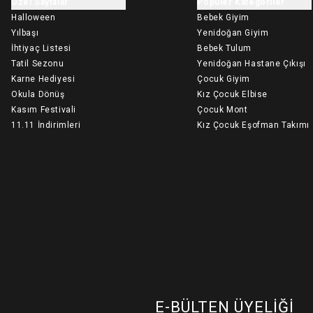
Özel Sayfalar
Popüler Kategoriler
Halloween
Bebek Giyim
Yılbaşı
Yenidoğan Giyim
İhtiyaç Listesi
Bebek Tulum
Tatil Sezonu
Yenidoğan Hastane Çıkışı
Karne Hediyesi
Çocuk Giyim
Okula Dönüş
Kız Çocuk Elbise
Kasım Festivali
Çocuk Mont
11.11 İndirimleri
Kız Çocuk Eşofman Takımı
E-BÜLTEN ÜYELIĞI