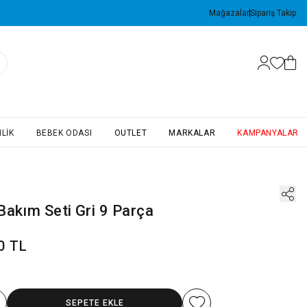
Mağazalar
Sipariş Takip
LIK
BEBEK ODASI
OUTLET
MARKALAR
KAMPANYALAR
Bakım Seti Gri 9 Parça
0 TL
SEPETE EKLE