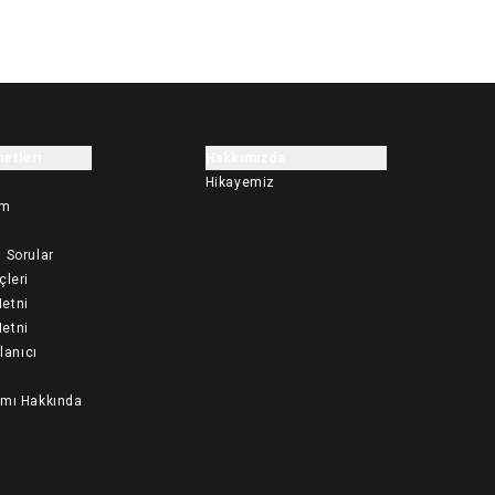
etleri
Hakkımızda
Hikayemiz
im
 Sorular
çleri
etni
etni
llanıcı
ımı Hakkında