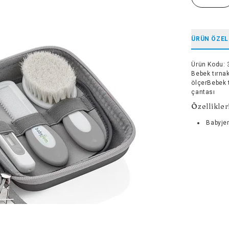
ÜRÜN ÖZEL
Ürün Kodu
:
Bebek tırna
ölçerBebek 
çantası
Özellikler
Babyje