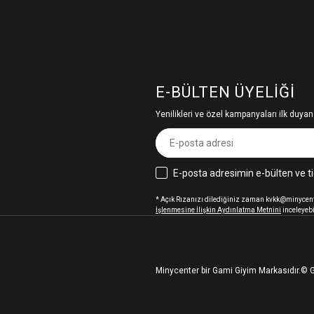
E-BÜLTEN ÜYELIĞI
Yenilikleri ve özel kampanyaları ilk duyan
E-posta adresimin e-bülten ve ti
* Açık Rızanızı dilediğiniz zaman kvkk@minycenter
İşlenmesine İlişkin Aydınlatma Metnini
inceleyebi
Minycenter bir Gami Giyim Markasıdır.
© G