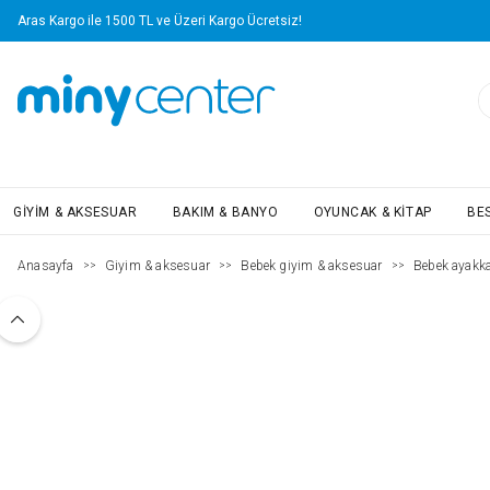
Aras Kargo ile 1500 TL ve Üzeri Kargo Ücretsiz!
GIYIM & AKSESUAR
BAKIM & BANYO
OYUNCAK & KITAP
BE
Anasayfa
Giyim & aksesuar
Bebek giyim & aksesuar
Bebek ayakka
>>
>>
>>