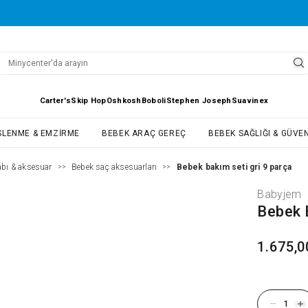
Carter's
Skip Hop
Oshkosh
Boboli
Stephen Joseph
Suavinex
SLENME & EMZIRME
BEBEK ARAÇ GEREÇ
BEBEK SAĞLIĞI & GÜVEN
bı & aksesuar
Bebek saç aksesuarları
Bebek bakım seti gri 9 parça
>>
>>
Babyjem
Bebek 
1.675,0