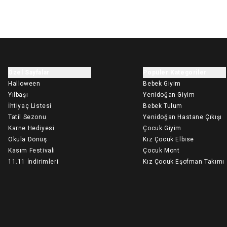
Özel Sayfalar
Popüler Kategoriler
Halloween
Bebek Giyim
Yılbaşı
Yenidoğan Giyim
İhtiyaç Listesi
Bebek Tulum
Tatil Sezonu
Yenidoğan Hastane Çıkışı
Karne Hediyesi
Çocuk Giyim
Okula Dönüş
Kız Çocuk Elbise
Kasım Festivali
Çocuk Mont
11.11 İndirimleri
Kız Çocuk Eşofman Takımı