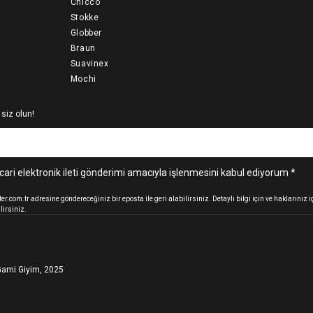
Chicco
Stokke
Globber
Braun
Suavinex
Mochi
 siz olun!
cari elektronik ileti gönderimi amacıyla işlenmesini kabul ediyorum *
.com.tr adresine göndereceğiniz bir eposta ile geri alabilirsiniz. Detaylı bilgi için ve haklarınız
lirsiniz.
ami Giyim, 2025