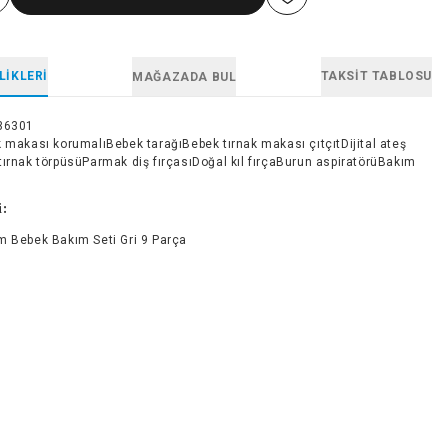
LIKLERI
TAKSIT TABLOSU
MAĞAZADA BUL
36301
k makası korumalıBebek tarağıBebek tırnak makası çıtçıtDijital ateş
tırnak törpüsüParmak diş fırçasıDoğal kıl fırçaBurun aspiratörüBakım
i:
m Bebek Bakım Seti Gri 9 Parça