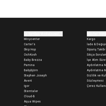
En Sevilen Markalarımız
Müşteri Hizm
Minycenter
Kargo
Carter's
İade & Değiş
Skip Hop
Sipariş Takibi
OshKosh
Sıkça Sorulan
Baby Brezza
İşe Alım Süre
Pamina
Aydınlatma M
Babybjörn
Aydınlatma M
Stephen Joseph
Gizlilik ve Ku
Avent
Sözleşmesi
Igor
Çerez Kullan
Sterntaler
Cloud-B
Aqua Wipes