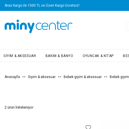
Aras Kargo ile 1500 TL ve Üzeri Kargo Ücretsiz!
GIYIM & AKSESUAR
BAKIM & BANYO
OYUNCAK & KITAP
BE
Anasayfa
Giyim & aksesuar
Bebek giyim & aksesuar
Bebek giyim
>>
>>
>>
2
ürün listeleniyor