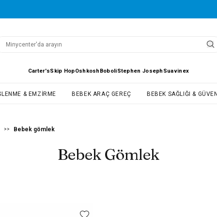
Carter's
Skip Hop
Oshkosh
Boboli
Stephen Joseph
Suavinex
SLENME & EMZIRME
BEBEK ARAÇ GEREÇ
BEBEK SAĞLIĞI & GÜVEN
Bebek gömlek
>>
Bebek Gömlek