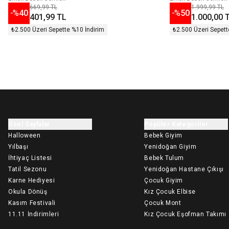
669,99 TL
1.999,99 TL
-%
40
-%
50
401,99 TL
1.000,00 
₺2.500 Üzeri Sepette %10 İndirim
₺2.500 Üzeri Sepett
Özel Sayfalar
Popüler Kategoriler
Halloween
Bebek Giyim
Yılbaşı
Yenidoğan Giyim
İhtiyaç Listesi
Bebek Tulum
Tatil Sezonu
Yenidoğan Hastane Çıkışı
Karne Hediyesi
Çocuk Giyim
Okula Dönüş
Kız Çocuk Elbise
Kasım Festivali
Çocuk Mont
11.11 İndirimleri
Kız Çocuk Eşofman Takımı