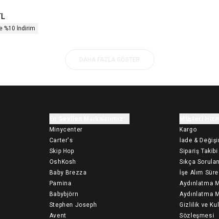
TL
e %10 İndirim
DAHA FAZLA GÖSTER
En Sevilen Markalarımız
Müşteri Hizm
Minycenter
Kargo
Carter's
İade & Değiş
Skip Hop
Sipariş Takibi
OshKosh
Sıkça Sorulan
Baby Brezza
İşe Alım Süre
Pamina
Aydınlatma M
Babybjörn
Aydınlatma M
Stephen Joseph
Gizlilik ve Ku
Avent
Sözleşmesi