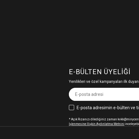
E-BÜLTEN ÜYELIĞI
Yenilikleri ve özel kampanyaları ilk duyan
E-posta adresimin e-bülten ve ti
* Açık Rızanızı dilediğiniz zaman kvkk@minycenter
İşlenmesine İlişkin Aydınlatma Metnini
inceleyebi