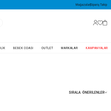
Mağazalar
Sipariş Takip
LIK
BEBEK ODASI
OUTLET
MARKALAR
KAMPANYALAR
SIRALA
:
ÖNERILENLER