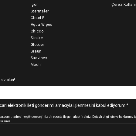
Igor
Çerez Kullan
Sterntaler
Cloud-B
Aqua Wipes
Chicco
Stokke
Globber
Braun
Suavinex
Mochi
 siz olun!
cari elektronik ileti gönderimi amacıyla işlenmesini kabul ediyorum *
.com.tr adresine göndereceğiniz bir eposta ile geri alabilirsiniz. Detaylı bilgi için ve haklarınız
lirsiniz.