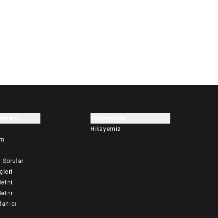
etleri
Hakkımızda
Hikayemiz
im
 Sorular
çleri
etni
etni
llanıcı