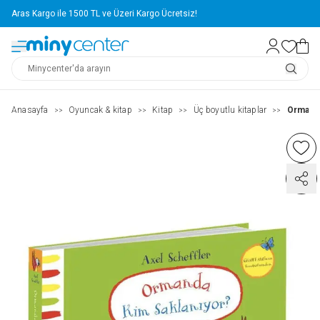
Aras Kargo ile 1500 TL ve Üzeri Kargo Ücretsiz!
Anasayfa
Oyuncak & kitap
Kitap
Üç boyutlu kitaplar
Ormanda
>>
>>
>>
>>