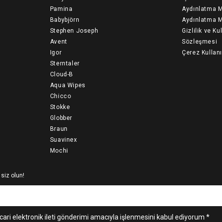
Pamina
Aydınlatma M
Babybjörn
Aydınlatma M
Stephen Joseph
Gizlilik ve Ku
Avent
Sözleşmesi
Igor
Çerez Kullan
Sterntaler
Cloud-B
Aqua Wipes
Chicco
Stokke
Globber
Braun
Suavinex
Mochi
 siz olun!
cari elektronik ileti gönderimi amacıyla işlenmesini kabul ediyorum *