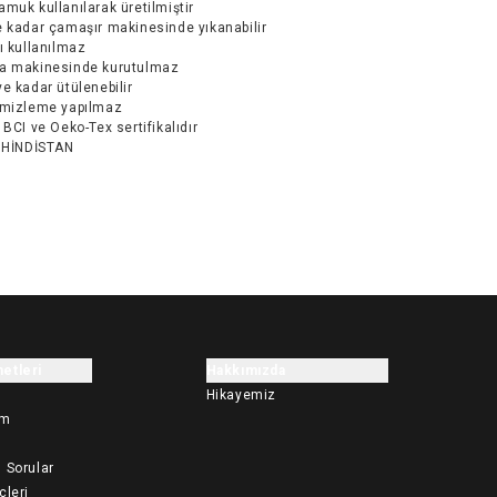
muk kullanılarak üretilmiştir
 kadar çamaşır makinesinde yıkanabilir
ı kullanılmaz
a makinesinde kurutulmaz
e kadar ütülenebilir
emizleme yapılmaz
 BCI ve Oeko-Tex sertifikalıdır
HİNDİSTAN
etleri
Hakkımızda
Hikayemiz
im
 Sorular
çleri