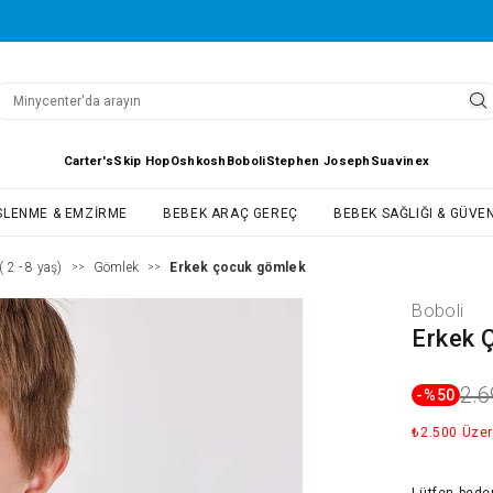
Carter's
Skip Hop
Oshkosh
Boboli
Stephen Joseph
Suavinex
SLENME & EMZIRME
BEBEK ARAÇ GEREÇ
BEBEK SAĞLIĞI & GÜVEN
 2 - 8 yaş)
Gömlek
Erkek çocuk gömlek
>>
>>
Boboli
Erkek 
2.6
-%
50
₺2.500 Üzer
Lütfen
bede