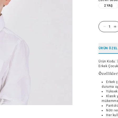
2 YAŞ
ÜRÜN ÖZEL
Ürün Kodu
:
Erkek Çocuk
Özellikler
Erkek ç
duruma uy
Yüksek 
Klasik 
mükemmel
Pantolo
Nötr re
Her kul