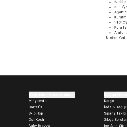
%100 pa
30ºC’ye
Ağartıc
Kurutm
110ºC’y
Kuru t
Amfori,
Üretim Yeri
:
En Sevilen Markalarımız
Müşteri Hizm
Minycenter
Kargo
Carter's
İade & Değiş
Skip Hop
Sipariş Takibi
OshKosh
Sıkça Sorulan
Baby Brezza
İşe Alım Süre