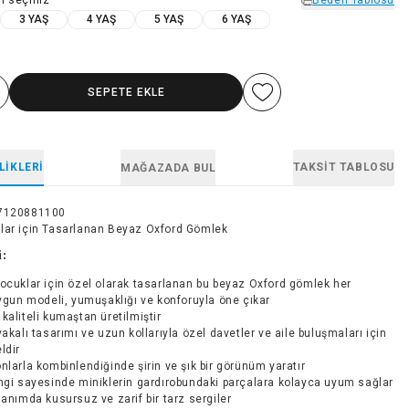
3 YAŞ
4 YAŞ
5 YAŞ
6 YAŞ
SEPETE EKLE
LIKLERI
TAKSIT TABLOSU
MAĞAZADA BUL
7120881100
lar için Tasarlanan Beyaz Oxford Gömlek
i:
ocuklar için özel olarak tasarlanan bu beyaz Oxford gömlek her
gun modeli, yumuşaklığı ve konforuyla öne çıkar
kaliteli kumaştan üretilmiştir
yakalı tasarımı ve uzun kollarıyla özel davetler ve aile buluşmaları için
dir
nlarla kombinlendiğinde şirin ve şık bir görünüm yaratır
ngi sayesinde miniklerin gardırobundaki parçalara kolayca uyum sağlar
lanımda kusursuz ve zarif bir tarz sergiler