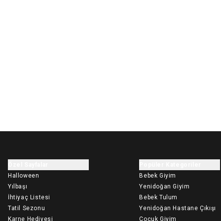
Özel Sayfalar
Popüler Kategoriler
Halloween
Bebek Giyim
Yılbaşı
Yenidoğan Giyim
İhtiyaç Listesi
Bebek Tulum
Tatil Sezonu
Yenidoğan Hastane Çıkışı
Karne Hediyesi
Çocuk Giyim