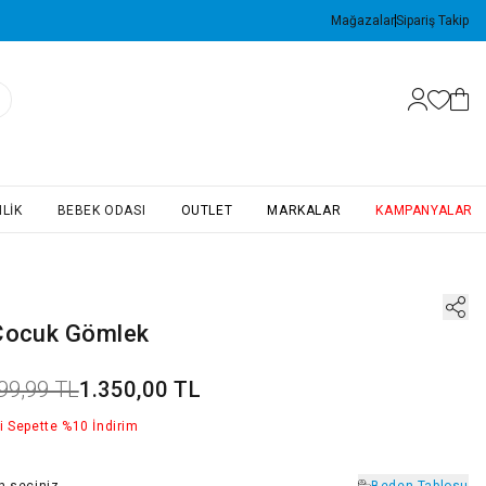
Mağazalar
Sipariş Takip
LIK
BEBEK ODASI
OUTLET
MARKALAR
KAMPANYALAR
Çocuk Gömlek
99,99 TL
1.350,00 TL
i Sepette %10 İndirim
n
seçiniz
Beden Tablosu