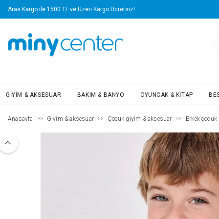
Aras Kargo ile 1500 TL ve Üzeri Kargo Ücretsiz!
GIYIM & AKSESUAR
BAKIM & BANYO
OYUNCAK & KITAP
BE
Anasayfa
Giyim & aksesuar
Çocuk giyim & aksesuar
Erkek çocuk (
>>
>>
>>