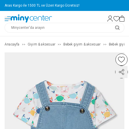
Aras Kargo ile 1500 TL ve Üzeri Kargo Ücretsiz!
Anasayfa
Giyim & aksesuar
Bebek giyim & aksesuar
Bebek giyim
>>
>>
>>