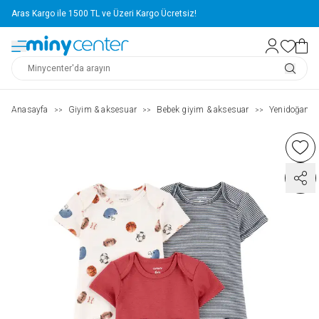
Aras Kargo ile 1500 TL ve Üzeri Kargo Ücretsiz!
Anasayfa
Giyim & aksesuar
Bebek giyim & aksesuar
Yenidoğan g
>>
>>
>>