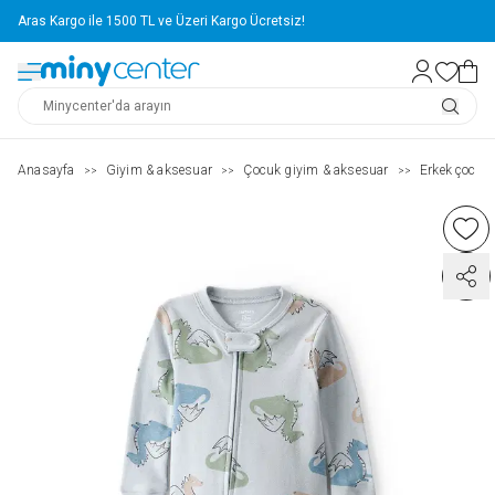
Aras Kargo ile 1500 TL ve Üzeri Kargo Ücretsiz!
Anasayfa
Giyim & aksesuar
Çocuk giyim & aksesuar
Erkek çocuk (
>>
>>
>>