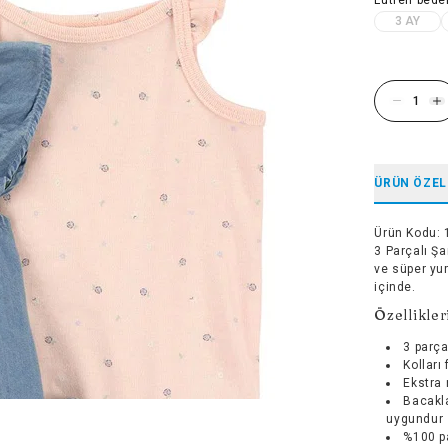
3 AY
ÜRÜN ÖZEL
Ürün Kodu
:
3 Parçalı Şam
ve süper yu
içinde.
Özellikler
3 parçal
Kolları 
Ekstra 
Bacakla
uygundur
%100 p