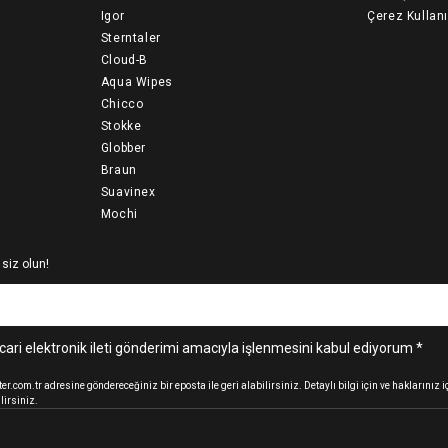
Igor
Çerez Kullan
Sterntaler
Cloud-B
Aqua Wipes
Chicco
Stokke
Globber
Braun
Suavinex
Mochi
 siz olun!
cari elektronik ileti gönderimi amacıyla işlenmesini kabul ediyorum *
.com.tr adresine göndereceğiniz bir eposta ile geri alabilirsiniz. Detaylı bilgi için ve haklarınız
lirsiniz.