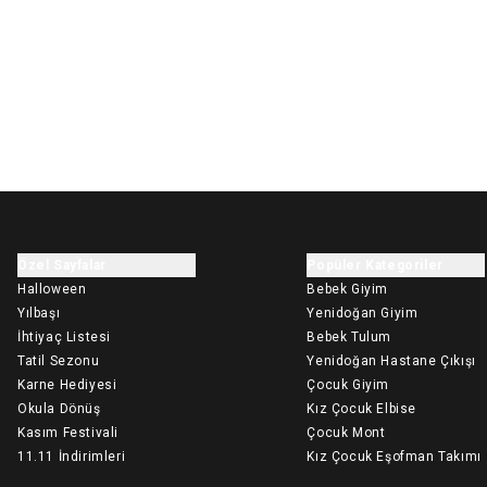
Özel Sayfalar
Popüler Kategoriler
Halloween
Bebek Giyim
Yılbaşı
Yenidoğan Giyim
İhtiyaç Listesi
Bebek Tulum
Tatil Sezonu
Yenidoğan Hastane Çıkışı
Karne Hediyesi
Çocuk Giyim
Okula Dönüş
Kız Çocuk Elbise
Kasım Festivali
Çocuk Mont
11.11 İndirimleri
Kız Çocuk Eşofman Takımı