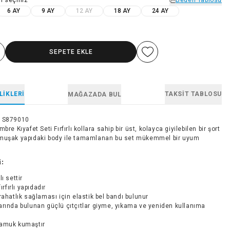
6 AY
9 AY
12 AY
18 AY
24 AY
SEPETE EKLE
LIKLERI
TAKSIT TABLOSU
MAĞAZADA BUL
1S879010
bre Kıyafet Seti Fırfırlı kollara sahip bir üst, kolayca giyilebilen bir şort
muşak yapıdaki body ile tamamlanan bu set mükemmel bir uyum
i:
ı settir
fırfırlı yapıdadır
rahatlık sağlaması için elastik bel bandı bulunur
rında bulunan güçlü çıtçıtlar giyme, yıkama ve yeniden kullanıma
amuk kumaştır