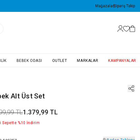
Mağazalar
Sipariş Takip
LIK
BEBEK ODASI
OUTLET
MARKALAR
KAMPANYALAR
ek Alt Üst Set
99,99 TL
1.379,99 TL
i Sepette %10 İndirim
n
seçiniz
Beden Tablosu