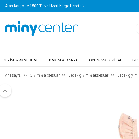
Aras Kargo ile 1500 TL ve Üzeri Kargo Ücretsiz!
GIYIM & AKSESUAR
BAKIM & BANYO
OYUNCAK & KITAP
BE
Anasayfa
Giyim & aksesuar
Bebek giyim & aksesuar
Bebek giyim
>>
>>
>>