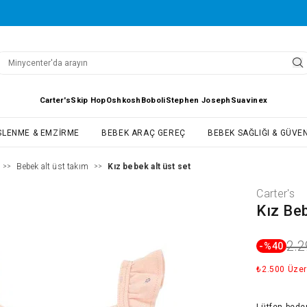
Carter's
Skip Hop
Oshkosh
Boboli
Stephen Joseph
Suavinex
SLENME & EMZIRME
BEBEK ARAÇ GEREÇ
BEBEK SAĞLIĞI & GÜVEN
Bebek alt üst takım
Kız bebek alt üst set
>>
>>
Carter's
Kız Beb
2.2
-%
40
₺2.500 Üzer
Lütfen
bede