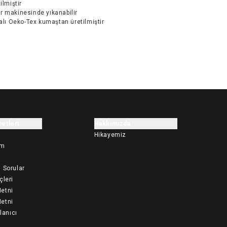
ilmiştir
r makinesinde yıkanabilir
kalı Oeko-Tex kumaştan üretilmiştir
etleri
Hakkımızda
Hikayemiz
im
 Sorular
çleri
etni
etni
llanıcı