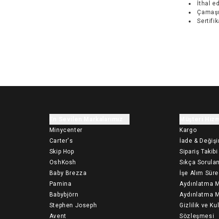
İthal ed
Çamaşı
Sertifi
En Sevilen Markalarımız
Müşteri Hizm
Minycenter
Kargo
Carter's
İade & Değiş
Skip Hop
Sipariş Takibi
OshKosh
Sıkça Sorulan
Baby Brezza
İşe Alım Süre
Pamina
Aydınlatma M
Babybjörn
Aydınlatma M
Stephen Joseph
Gizlilik ve Ku
Avent
Sözleşmesi