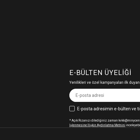
E-BÜLTEN ÜYELIĞI
Yenilikleri ve özel kampanyaları ilk duyan
E-posta adresimin e-bülten ve ti
* Açık Rızanızı dilediğiniz zaman kvkk@minycenter
İşlenmesine İlişkin Aydınlatma Metnini
inceleyebi