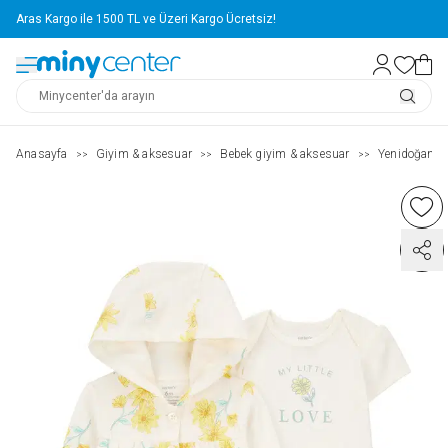
Aras Kargo ile 1500 TL ve Üzeri Kargo Ücretsiz!
Anasayfa
Giyim & aksesuar
Bebek giyim & aksesuar
Yenidoğan g
>>
>>
>>