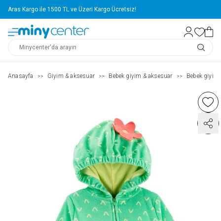
Aras Kargo ile 1500 TL ve Üzeri Kargo Ücretsiz!
Anasayfa
Giyim & aksesuar
Bebek giyim & aksesuar
Bebek giyim
>>
>>
>>