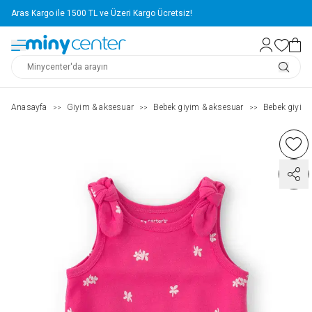
Aras Kargo ile 1500 TL ve Üzeri Kargo Ücretsiz!
Anasayfa
Giyim & aksesuar
Bebek giyim & aksesuar
Bebek giyim
>>
>>
>>