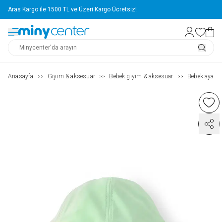
Aras Kargo ile 1500 TL ve Üzeri Kargo Ücretsiz!
Anasayfa
Giyim & aksesuar
Bebek giyim & aksesuar
Bebek ayakka
>>
>>
>>