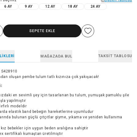
6 AY
9 AY
12 AY
18 AY
24 AY
SEPETE EKLE
LIKLERI
TAKSIT TABLOSU
MAĞAZADA BUL
1S428910
adan oluşan pembe tulum tatlı kızınıza çok yakışacak!
i:
ızdaki en sevimli şey için tasarlanan bu tulum, yumuşak pamuklu şile
la yapılmıştır
fırfırlı modeldir
rda elastik band bebeğin hareketlerine uyumludur
rında bulunan güçlü çıtçıtlar giyme, yıkama ve yeniden kullanıma
 kız bebekler için uygun beden aralığına sahiptir
x sertifikalı kumaştan üretilmiştir