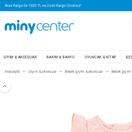
Aras Kargo ile 1500 TL ve Üzeri Kargo Ücretsiz!
GIYIM & AKSESUAR
BAKIM & BANYO
OYUNCAK & KITAP
BE
Anasayfa
Giyim & aksesuar
Bebek giyim & aksesuar
Bebek giyim
>>
>>
>>