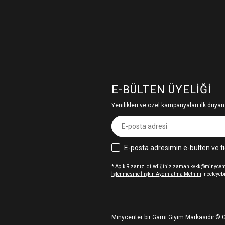
E-BÜLTEN ÜYELIĞI
Yenilikleri ve özel kampanyaları ilk duyan
E-posta adresimin e-bülten ve ti
* Açık Rızanızı dilediğiniz zaman kvkk@minycenter
İşlenmesine İlişkin Aydınlatma Metnini
inceleyebi
Minycenter bir Gami Giyim Markasıdır.
© G