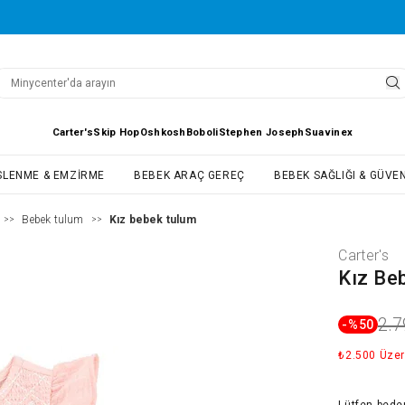
Carter's
Skip Hop
Oshkosh
Boboli
Stephen Joseph
Suavinex
SLENME & EMZIRME
BEBEK ARAÇ GEREÇ
BEBEK SAĞLIĞI & GÜVEN
Bebek tulum
Kız bebek tulum
>>
>>
Carter's
Kız Be
2.7
-%
50
₺2.500 Üzer
Lütfen
bede