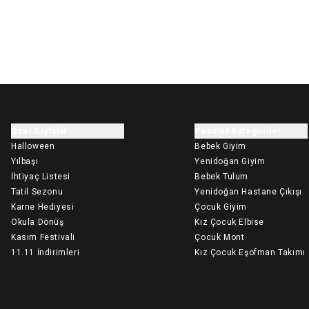
Özel Sayfalar
Popüler Kategoriler
Halloween
Bebek Giyim
Yılbaşı
Yenidoğan Giyim
İhtiyaç Listesi
Bebek Tulum
Tatil Sezonu
Yenidoğan Hastane Çıkışı
Karne Hediyesi
Çocuk Giyim
Okula Dönüş
Kız Çocuk Elbise
Kasım Festivali
Çocuk Mont
11.11 İndirimleri
Kız Çocuk Eşofman Takımı