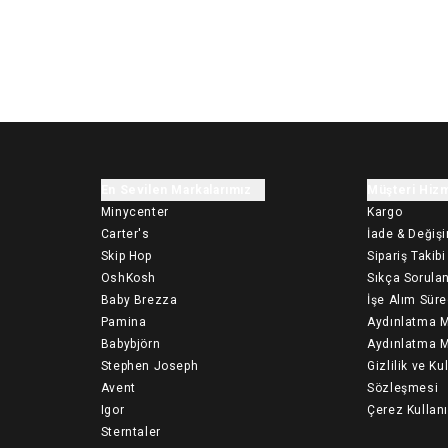
En Sevilen Markalarımız
Müşteri Hizm
Minycenter
Kargo
Carter's
İade & Değiş
Skip Hop
Sipariş Takibi
OshKosh
Sıkça Sorulan
Baby Brezza
İşe Alım Süre
Pamina
Aydınlatma M
Babybjörn
Aydınlatma M
Stephen Joseph
Gizlilik ve Ku
Avent
Sözleşmesi
Igor
Çerez Kullan
Sterntaler