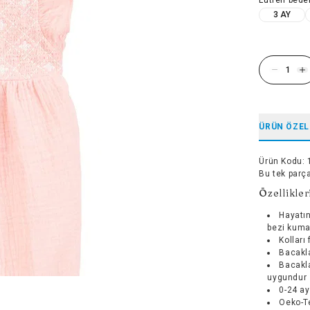
3 AY
ÜRÜN ÖZEL
Ürün Kodu
:
Bu tek parç
Özellikler
Hayatın
bezi kumaş
Kolları 
Bacakla
Bacakla
uygundur
0-24 ay
Oeko-Te