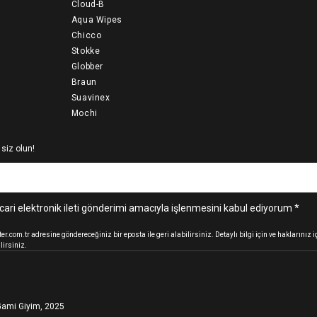
Cloud-B
Aqua Wipes
Chicco
Stokke
Globber
Braun
Suavinex
Mochi
 siz olun!
cari elektronik ileti gönderimi amacıyla işlenmesini kabul ediyorum *
.com.tr adresine göndereceğiniz bir eposta ile geri alabilirsiniz. Detaylı bilgi için ve haklarınız
lirsiniz.
ami Giyim, 2025