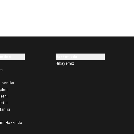
etleri
Hakkımızda
Hikayemiz
im
 Sorular
çleri
etni
etni
llanıcı
ımı Hakkında