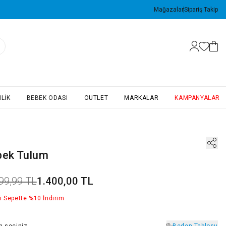
Mağazalar
Sipariş Takip
LIK
BEBEK ODASI
OUTLET
MARKALAR
KAMPANYALAR
bek Tulum
99,99 TL
1.400,00 TL
i Sepette %10 İndirim
n
seçiniz
Beden Tablosu