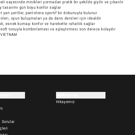
eli sayesinde minikleri yormadan pratik bir şekilde giyilir ve çıkarılır
 tasarımı gün boyu konfor sağlar
t yan şeritler, pantolona sportif bir dokunuşta bulunur
nleri, oyun buluşmaları ya da dans dersleri için idealdir
, esnek kumaşı konfor ve harekette rahatlık sağlar
soft tonuyla kombinlemesi ve eşleştirmesi son derece kolaydır
VİETNAM
etleri
Hakkımızda
Hikayemiz
im
 Sorular
çleri
etni