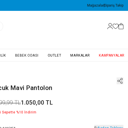
Mağazalar
Sipariş Takip
LIK
BEBEK ODASI
OUTLET
MARKALAR
KAMPANYALAR
cuk Mavi Pantolon
99,99 TL
1.050,00 TL
i Sepette %10 İndirim
n
seçiniz
Beden Tablosu