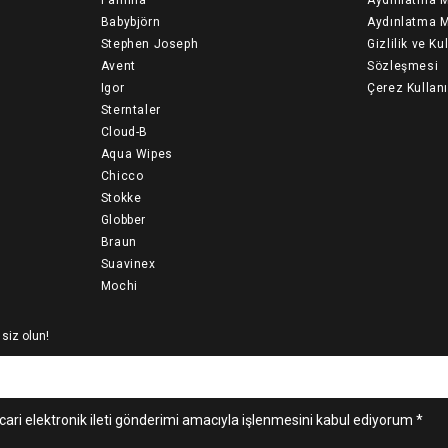
Babybjörn
Aydınlatma M
Stephen Joseph
Gizlilik ve Ku
Avent
Sözleşmesi
Igor
Çerez Kullan
Sterntaler
Cloud-B
Aqua Wipes
Chicco
Stokke
Globber
Braun
Suavinex
Mochi
 siz olun!
cari elektronik ileti gönderimi amacıyla işlenmesini kabul ediyorum *