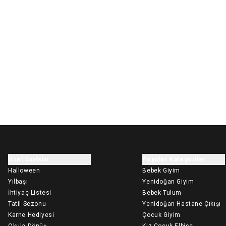
Özel Sayfalar
Popüler Kategoriler
Halloween
Bebek Giyim
Yılbaşı
Yenidoğan Giyim
İhtiyaç Listesi
Bebek Tulum
Tatil Sezonu
Yenidoğan Hastane Çıkışı
Karne Hediyesi
Çocuk Giyim
Okula Dönüş
Kız Çocuk Elbise