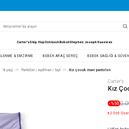
Carter's
Skip Hop
Oshkosh
Boboli
Stephen Joseph
Suavinex
SLENME & EMZIRME
BEBEK ARAÇ GEREÇ
BEBEK SAĞLIĞI & GÜVEN
 - 8 yaş)
Pantolon / eşofman / tayt
Kız çocuk mavi pantolon
>>
>>
Carter's
Kız Ço
2.0
-%
50
₺2.500 Üzer
Lütfen
bede