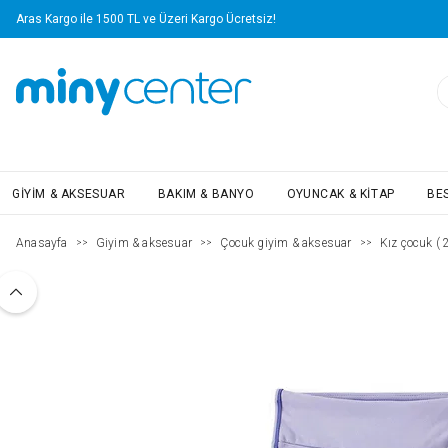
Aras Kargo ile 1500 TL ve Üzeri Kargo Ücretsiz!
GIYIM & AKSESUAR
BAKIM & BANYO
OYUNCAK & KITAP
BE
Anasayfa
Giyim & aksesuar
Çocuk giyim & aksesuar
Kız çocuk ( 2
>>
>>
>>