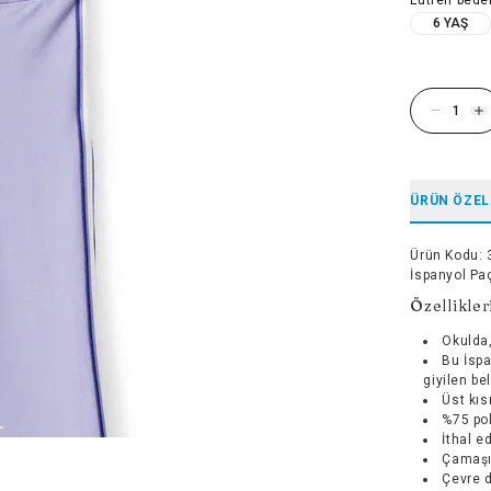
6 YAŞ
ÜRÜN ÖZEL
Ürün Kodu
:
İspanyol Pa
Özellikler
Okulda
Bu İspa
giyilen be
Üst kıs
%75 pol
İthal ed
Çamaşı
Çevre d