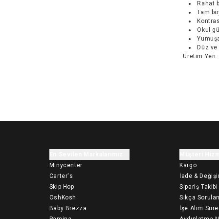
Rahat b
Tam boy
Kontras
Okul gü
Yumuşak
Düz ve 
Üretim Yeri
:
En Sevilen Markalarımız
Müşteri Hizm
Minycenter
Kargo
Carter's
İade & Değiş
Skip Hop
Sipariş Takibi
OshKosh
Sıkça Sorulan
Baby Brezza
İşe Alım Süre
Pamina
Aydınlatma M