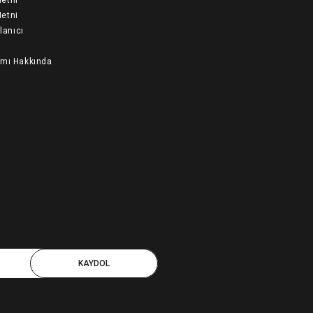
etni
llanıcı
ımı Hakkında
KAYDOL